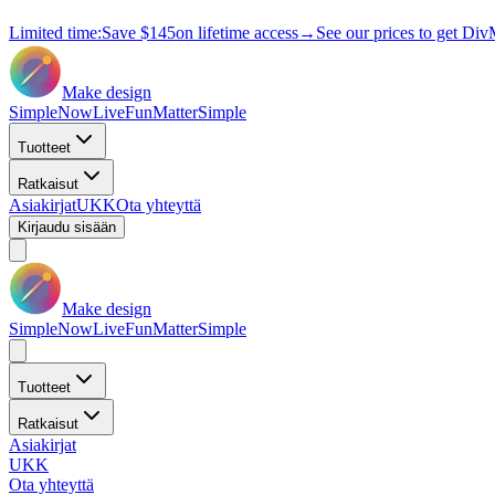
Limited time:
Save
$145
on lifetime access
→
See our prices to get Div
Make design
Simple
Now
Live
Fun
Matter
Simple
Tuotteet
Ratkaisut
Asiakirjat
UKK
Ota yhteyttä
Kirjaudu sisään
Make design
Simple
Now
Live
Fun
Matter
Simple
Tuotteet
Ratkaisut
Asiakirjat
UKK
Ota yhteyttä