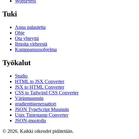
WordPress
Tuki
Anna palautetta
Ohje
Ota yhteyttä
Ilmoita virheestä
Kumppanuusohjelma
Työkalut
Studio
HTML to JSX Converter
JSX to HTML Converter
CSS to Tailwind CSS Converter
Värinmuunnin
gradienttigeneraattori
JSON TypeScript Muunnin
Unix Timestamp Converter
JSON-muotoilu
© 2026. Kaikki oikeudet pidätetään.