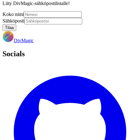
Liity DivMagic-sähköpostilistalle!
Koko nimi
Sähköposti
Tilaa
DivMagic
Socials