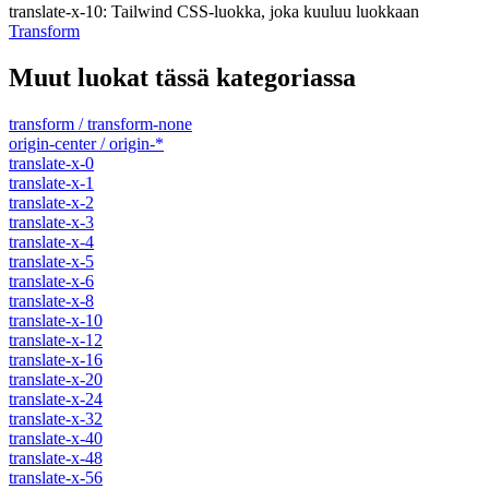
translate-x-10
:
Tailwind CSS-luokka, joka kuuluu luokkaan
Transform
Muut luokat tässä kategoriassa
transform / transform-none
origin-center / origin-*
translate-x-0
translate-x-1
translate-x-2
translate-x-3
translate-x-4
translate-x-5
translate-x-6
translate-x-8
translate-x-10
translate-x-12
translate-x-16
translate-x-20
translate-x-24
translate-x-32
translate-x-40
translate-x-48
translate-x-56