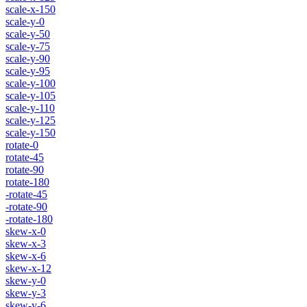
scale-x-150
scale-y-0
scale-y-50
scale-y-75
scale-y-90
scale-y-95
scale-y-100
scale-y-105
scale-y-110
scale-y-125
scale-y-150
rotate-0
rotate-45
rotate-90
rotate-180
-rotate-45
-rotate-90
-rotate-180
skew-x-0
skew-x-3
skew-x-6
skew-x-12
skew-y-0
skew-y-3
skew-y-6