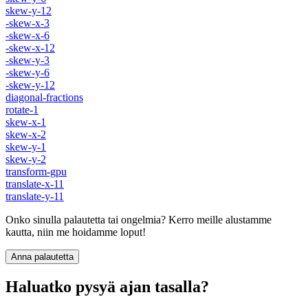
skew-y-12
-skew-x-3
-skew-x-6
-skew-x-12
-skew-y-3
-skew-y-6
-skew-y-12
diagonal-fractions
rotate-1
skew-x-1
skew-x-2
skew-y-1
skew-y-2
transform-gpu
translate-x-11
translate-y-11
Onko sinulla palautetta tai ongelmia? Kerro meille alustamme
kautta, niin me hoidamme loput!
Anna palautetta
Haluatko pysyä ajan tasalla?