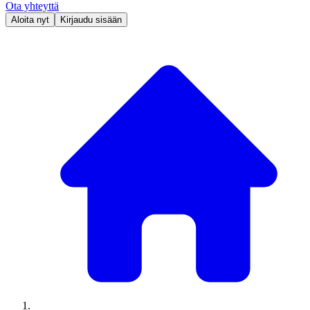
Ota yhteyttä
Aloita nyt
Kirjaudu sisään