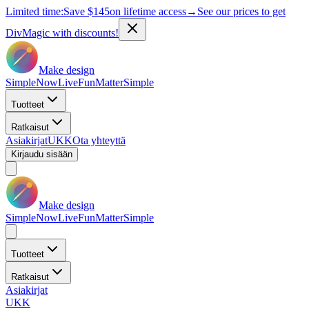
Limited time:
Save
$145
on lifetime access
→
See our prices to get
DivMagic with discounts!
Make design
Simple
Now
Live
Fun
Matter
Simple
Tuotteet
Ratkaisut
Asiakirjat
UKK
Ota yhteyttä
Kirjaudu sisään
Make design
Simple
Now
Live
Fun
Matter
Simple
Tuotteet
Ratkaisut
Asiakirjat
UKK