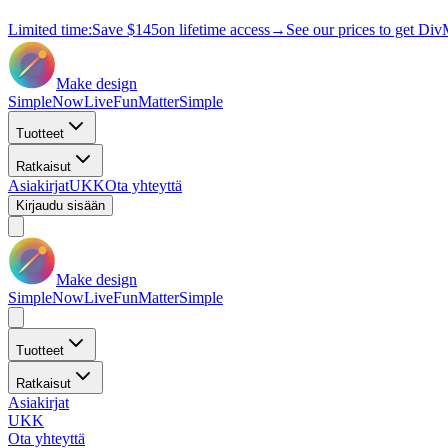
Limited time:
Save
$145
on lifetime access
→
See our prices to get Div
Make design
Simple
Now
Live
Fun
Matter
Simple
Tuotteet
Ratkaisut
Asiakirjat
UKK
Ota yhteyttä
Kirjaudu sisään
Make design
Simple
Now
Live
Fun
Matter
Simple
Tuotteet
Ratkaisut
Asiakirjat
UKK
Ota yhteyttä