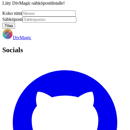
Liity DivMagic-sähköpostilistalle!
Koko nimi
Sähköposti
Tilaa
DivMagic
Socials