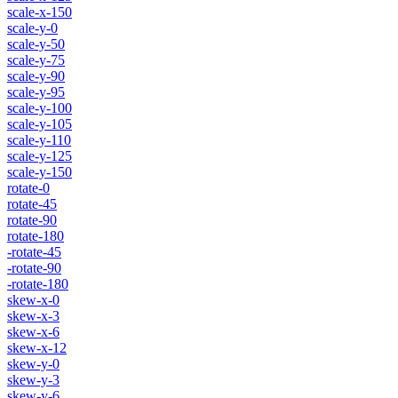
scale-x-150
scale-y-0
scale-y-50
scale-y-75
scale-y-90
scale-y-95
scale-y-100
scale-y-105
scale-y-110
scale-y-125
scale-y-150
rotate-0
rotate-45
rotate-90
rotate-180
-rotate-45
-rotate-90
-rotate-180
skew-x-0
skew-x-3
skew-x-6
skew-x-12
skew-y-0
skew-y-3
skew-y-6