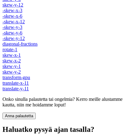
skew-y-12
-skew-x-3
-skew-x-6
-skew-x-12
-skew-y-3
-skew-y-6
-skew-y-12
diagonal-fractions
rotate-1
skew-x-1
skew-x-2
skew-y-1
skew-y-2
transform-gpu
translate-x-11
translate-y-11
Onko sinulla palautetta tai ongelmia? Kerro meille alustamme
kautta, niin me hoidamme loput!
Anna palautetta
Haluatko pysyä ajan tasalla?