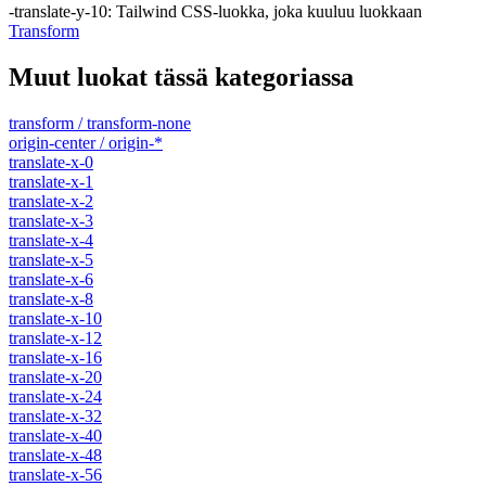
-translate-y-10
:
Tailwind CSS-luokka, joka kuuluu luokkaan
Transform
Muut luokat tässä kategoriassa
transform / transform-none
origin-center / origin-*
translate-x-0
translate-x-1
translate-x-2
translate-x-3
translate-x-4
translate-x-5
translate-x-6
translate-x-8
translate-x-10
translate-x-12
translate-x-16
translate-x-20
translate-x-24
translate-x-32
translate-x-40
translate-x-48
translate-x-56