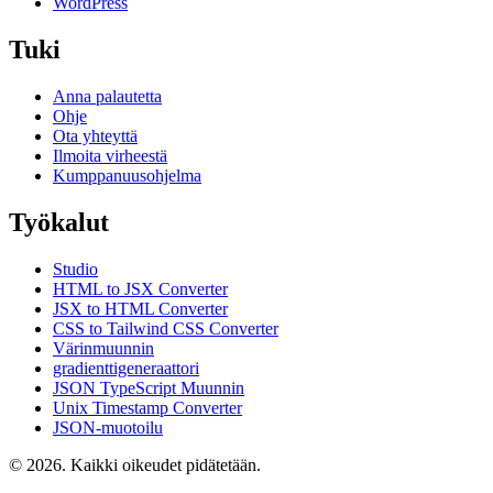
WordPress
Tuki
Anna palautetta
Ohje
Ota yhteyttä
Ilmoita virheestä
Kumppanuusohjelma
Työkalut
Studio
HTML to JSX Converter
JSX to HTML Converter
CSS to Tailwind CSS Converter
Värinmuunnin
gradienttigeneraattori
JSON TypeScript Muunnin
Unix Timestamp Converter
JSON-muotoilu
© 2026. Kaikki oikeudet pidätetään.