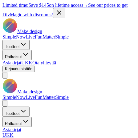
Limited time:
Save
$145
on lifetime access
→
See our prices to get
DivMagic with discounts!
Make design
Simple
Now
Live
Fun
Matter
Simple
Tuotteet
Ratkaisut
Asiakirjat
UKK
Ota yhteyttä
Kirjaudu sisään
Make design
Simple
Now
Live
Fun
Matter
Simple
Tuotteet
Ratkaisut
Asiakirjat
UKK