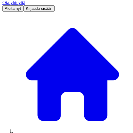
Ota yhteyttä
Aloita nyt
Kirjaudu sisään