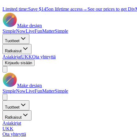
Limited time:
Save
$145
on lifetime access
→
See our prices to get Div
Make design
Simple
Now
Live
Fun
Matter
Simple
Tuotteet
Ratkaisut
Asiakirjat
UKK
Ota yhteyttä
Kirjaudu sisään
Make design
Simple
Now
Live
Fun
Matter
Simple
Tuotteet
Ratkaisut
Asiakirjat
UKK
Ota yhteyttä