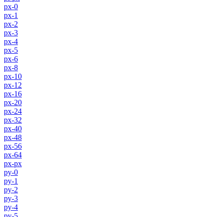
px-0
px-1
px-2
px-3
px-4
px-5
px-6
px-8
px-10
px-12
px-16
px-20
px-24
px-32
px-40
px-48
px-56
px-64
px-px
py-0
py-1
py-2
py-3
py-4
py-5