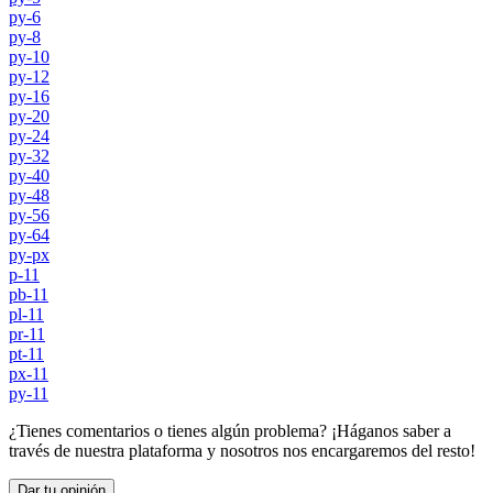
py-6
py-8
py-10
py-12
py-16
py-20
py-24
py-32
py-40
py-48
py-56
py-64
py-px
p-11
pb-11
pl-11
pr-11
pt-11
px-11
py-11
¿Tienes comentarios o tienes algún problema? ¡Háganos saber a
través de nuestra plataforma y nosotros nos encargaremos del resto!
Dar tu opinión