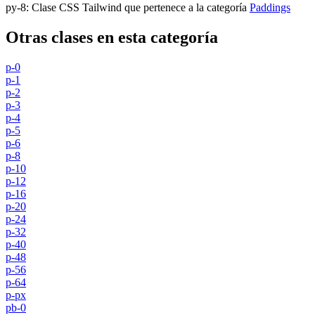
py-8
:
Clase CSS Tailwind que pertenece a la categoría
Paddings
Otras clases en esta categoría
p-0
p-1
p-2
p-3
p-4
p-5
p-6
p-8
p-10
p-12
p-16
p-20
p-24
p-32
p-40
p-48
p-56
p-64
p-px
pb-0