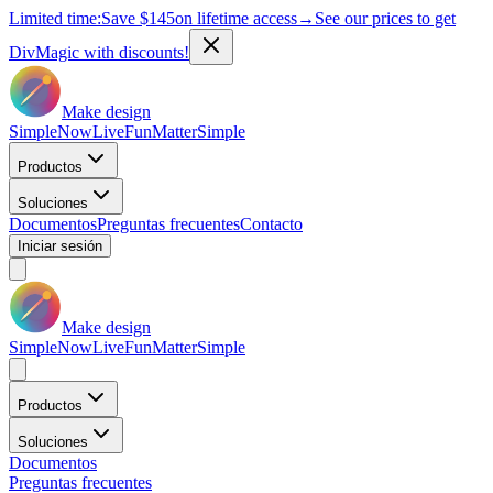
Limited time:
Save
$145
on lifetime access
→
See our prices to get
DivMagic with discounts!
Make design
Simple
Now
Live
Fun
Matter
Simple
Productos
Soluciones
Documentos
Preguntas frecuentes
Contacto
Iniciar sesión
Make design
Simple
Now
Live
Fun
Matter
Simple
Productos
Soluciones
Documentos
Preguntas frecuentes