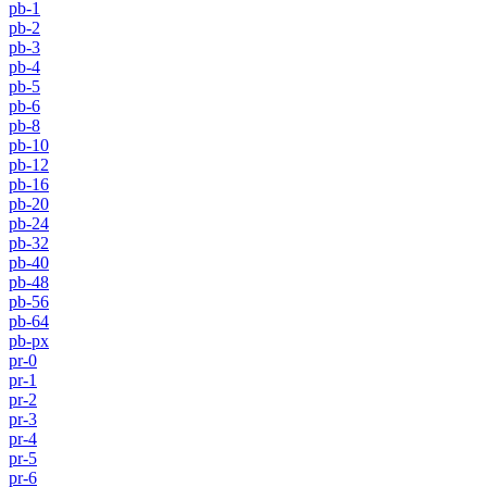
pb-1
pb-2
pb-3
pb-4
pb-5
pb-6
pb-8
pb-10
pb-12
pb-16
pb-20
pb-24
pb-32
pb-40
pb-48
pb-56
pb-64
pb-px
pr-0
pr-1
pr-2
pr-3
pr-4
pr-5
pr-6