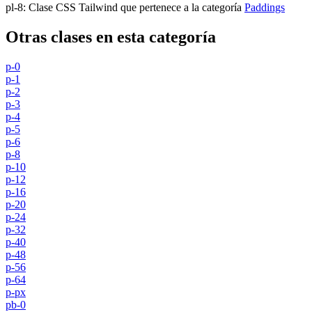
pl-8
:
Clase CSS Tailwind que pertenece a la categoría
Paddings
Otras clases en esta categoría
p-0
p-1
p-2
p-3
p-4
p-5
p-6
p-8
p-10
p-12
p-16
p-20
p-24
p-32
p-40
p-48
p-56
p-64
p-px
pb-0