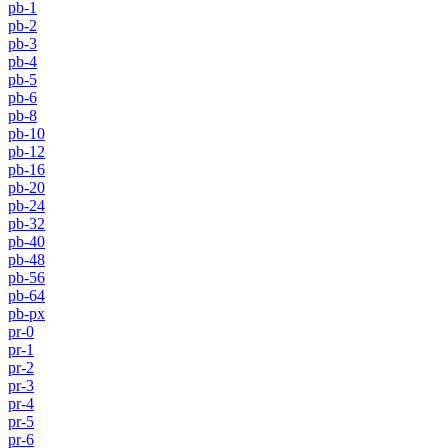
pb-1
pb-2
pb-3
pb-4
pb-5
pb-6
pb-8
pb-10
pb-12
pb-16
pb-20
pb-24
pb-32
pb-40
pb-48
pb-56
pb-64
pb-px
pr-0
pr-1
pr-2
pr-3
pr-4
pr-5
pr-6