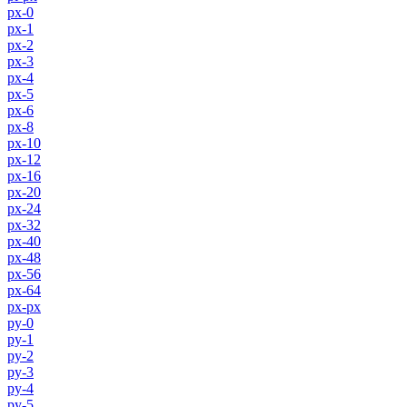
px-0
px-1
px-2
px-3
px-4
px-5
px-6
px-8
px-10
px-12
px-16
px-20
px-24
px-32
px-40
px-48
px-56
px-64
px-px
py-0
py-1
py-2
py-3
py-4
py-5