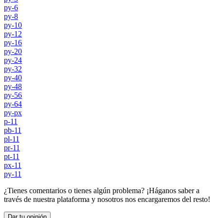
py-6
py-8
py-10
py-12
py-16
py-20
py-24
py-32
py-40
py-48
py-56
py-64
py-px
p-11
pb-11
pl-11
pr-11
pt-11
px-11
py-11
¿Tienes comentarios o tienes algún problema? ¡Háganos saber a
través de nuestra plataforma y nosotros nos encargaremos del resto!
Dar tu opinión