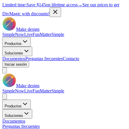
Limited time:
Save
$145
on lifetime access
→
See our prices to get
DivMagic with discounts!
Make design
Simple
Now
Live
Fun
Matter
Simple
Productos
Soluciones
Documentos
Preguntas frecuentes
Contacto
Iniciar sesión
Make design
Simple
Now
Live
Fun
Matter
Simple
Productos
Soluciones
Documentos
Preguntas frecuentes