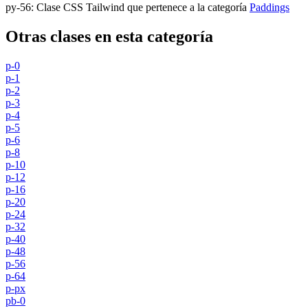
py-56
:
Clase CSS Tailwind que pertenece a la categoría
Paddings
Otras clases en esta categoría
p-0
p-1
p-2
p-3
p-4
p-5
p-6
p-8
p-10
p-12
p-16
p-20
p-24
p-32
p-40
p-48
p-56
p-64
p-px
pb-0