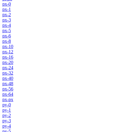
px-0
px-1
px-2
px-3
px-4
px-5
px-6
px-8
px-10
px-12
px-16
px-20
px-24
px-32
px-40
px-48
px-56
px-64
px-px
py-0
py-1
py-2
py-3
py-4
py-5