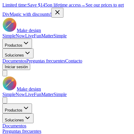
Limited time:
Save
$145
on lifetime access
→
See our prices to get
DivMagic with discounts!
Make design
Simple
Now
Live
Fun
Matter
Simple
Productos
Soluciones
Documentos
Preguntas frecuentes
Contacto
Iniciar sesión
Make design
Simple
Now
Live
Fun
Matter
Simple
Productos
Soluciones
Documentos
Preguntas frecuentes