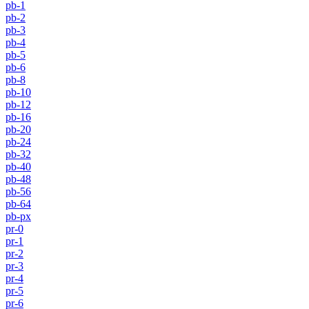
pb-1
pb-2
pb-3
pb-4
pb-5
pb-6
pb-8
pb-10
pb-12
pb-16
pb-20
pb-24
pb-32
pb-40
pb-48
pb-56
pb-64
pb-px
pr-0
pr-1
pr-2
pr-3
pr-4
pr-5
pr-6