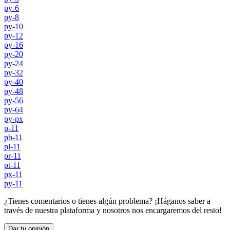
py-6
py-8
py-10
py-12
py-16
py-20
py-24
py-32
py-40
py-48
py-56
py-64
py-px
p-11
pb-11
pl-11
pr-11
pt-11
px-11
py-11
¿Tienes comentarios o tienes algún problema? ¡Háganos saber a
través de nuestra plataforma y nosotros nos encargaremos del resto!
Dar tu opinión