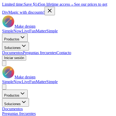
Limited time:
Save
$145
on lifetime access
→
See our prices to get
DivMagic with discounts!
Make design
Simple
Now
Live
Fun
Matter
Simple
Productos
Soluciones
Documentos
Preguntas frecuentes
Contacto
Iniciar sesión
Make design
Simple
Now
Live
Fun
Matter
Simple
Productos
Soluciones
Documentos
Preguntas frecuentes