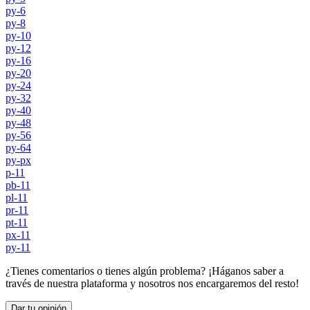
py-6
py-8
py-10
py-12
py-16
py-20
py-24
py-32
py-40
py-48
py-56
py-64
py-px
p-11
pb-11
pl-11
pr-11
pt-11
px-11
py-11
¿Tienes comentarios o tienes algún problema? ¡Háganos saber a
través de nuestra plataforma y nosotros nos encargaremos del resto!
Dar tu opinión