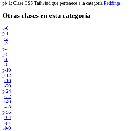
pb-1
:
Clase CSS Tailwind que pertenece a la categoría
Paddings
Otras clases en esta categoría
p-0
p-1
p-2
p-3
p-4
p-5
p-6
p-8
p-10
p-12
p-16
p-20
p-24
p-32
p-40
p-48
p-56
p-64
p-px
pb-0