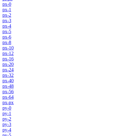
px-0
px-1
px-2
px-3
px-4
px-5
px-6
px-8
px-10
px-12
px-16
px-20
px-24
px-32
px-40
px-48
px-56
px-64
px-px
py-0
py-1
py-2
py-3
py-4
py-5