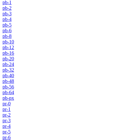
pb-1
pb-2
pb-3
pb-4
pb-5
pb-6
pb-8
pb-10
pb-12
pb-16
pb-20
pb-24
pb-32
pb-40
pb-48
pb-56
pb-64
pb-px
pr-0
pr-1
pr-2
pr-3
pr-4
pr-5
pr-6