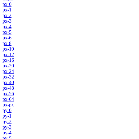
px-0
px-1
px-2
px-3
px-4
px-5
px-6
px-8
px-10
px-12
px-16
px-20
px-24
px-32
px-40
px-48
px-56
px-64
px-px
py-0
py-1
py-2
py-3
py-4
py-5