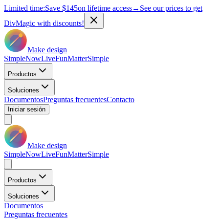
Limited time:
Save
$145
on lifetime access
→
See our prices to get
DivMagic with discounts!
Make design
Simple
Now
Live
Fun
Matter
Simple
Productos
Soluciones
Documentos
Preguntas frecuentes
Contacto
Iniciar sesión
Make design
Simple
Now
Live
Fun
Matter
Simple
Productos
Soluciones
Documentos
Preguntas frecuentes