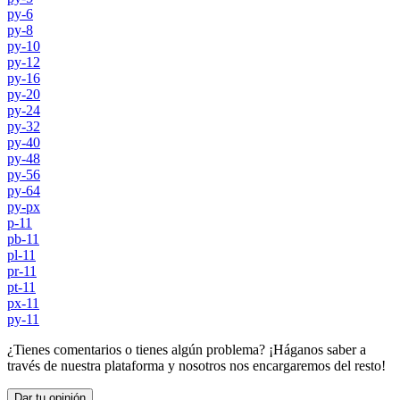
py-6
py-8
py-10
py-12
py-16
py-20
py-24
py-32
py-40
py-48
py-56
py-64
py-px
p-11
pb-11
pl-11
pr-11
pt-11
px-11
py-11
¿Tienes comentarios o tienes algún problema? ¡Háganos saber a
través de nuestra plataforma y nosotros nos encargaremos del resto!
Dar tu opinión