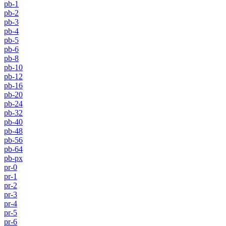
pb-1
pb-2
pb-3
pb-4
pb-5
pb-6
pb-8
pb-10
pb-12
pb-16
pb-20
pb-24
pb-32
pb-40
pb-48
pb-56
pb-64
pb-px
pr-0
pr-1
pr-2
pr-3
pr-4
pr-5
pr-6