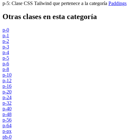
p-5
:
Clase CSS Tailwind que pertenece a la categoría
Paddings
Otras clases en esta categoría
p-0
p-1
p-2
p-3
p-4
p-5
p-6
p-8
p-10
p-12
p-16
p-20
p-24
p-32
p-40
p-48
p-56
p-64
p-px
pb-0