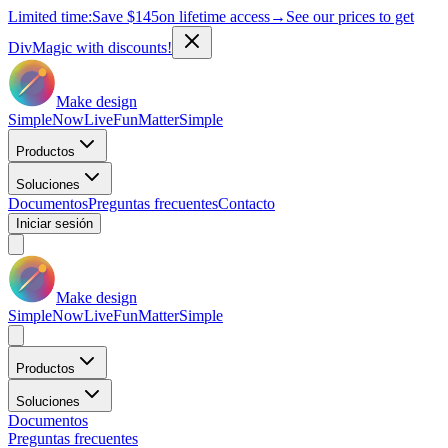
Limited time:
Save
$145
on lifetime access
→
See our prices to get
DivMagic with discounts!
Make design
Simple
Now
Live
Fun
Matter
Simple
Productos
Soluciones
Documentos
Preguntas frecuentes
Contacto
Iniciar sesión
Make design
Simple
Now
Live
Fun
Matter
Simple
Productos
Soluciones
Documentos
Preguntas frecuentes