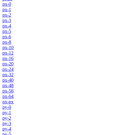
px-0
px-1
px-2
px-3
px-4
px-5
px-6
px-8
px-10
px-12
px-16
px-20
px-24
px-32
px-40
px-48
px-56
px-64
px-px
py-0
py-1
py-2
py-3
py-4
py-5