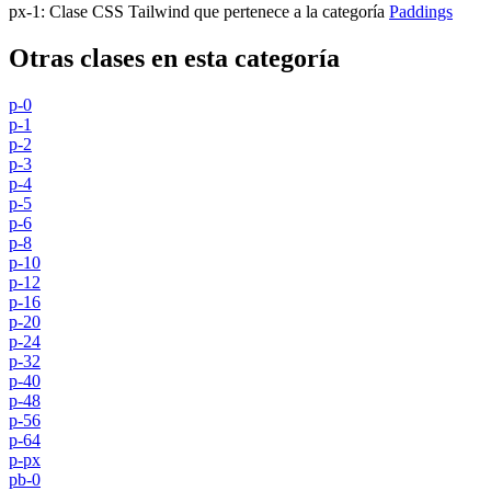
px-1
:
Clase CSS Tailwind que pertenece a la categoría
Paddings
Otras clases en esta categoría
p-0
p-1
p-2
p-3
p-4
p-5
p-6
p-8
p-10
p-12
p-16
p-20
p-24
p-32
p-40
p-48
p-56
p-64
p-px
pb-0