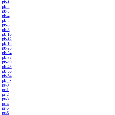
pb-1
pb-2
pb-3
pb-4
pb-5
pb-6
pb-8
pb-10
pb-12
pb-16
pb-20
pb-24
pb-32
pb-40
pb-48
pb-56
pb-64
pb-px
pr-0
pr-1
pr-2
pr-3
pr-4
pr-5
pr-6