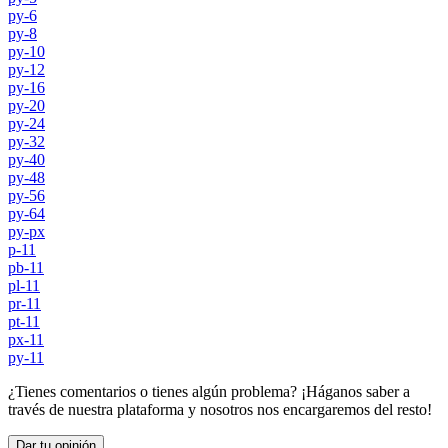
py-6
py-8
py-10
py-12
py-16
py-20
py-24
py-32
py-40
py-48
py-56
py-64
py-px
p-11
pb-11
pl-11
pr-11
pt-11
px-11
py-11
¿Tienes comentarios o tienes algún problema? ¡Háganos saber a
través de nuestra plataforma y nosotros nos encargaremos del resto!
Dar tu opinión