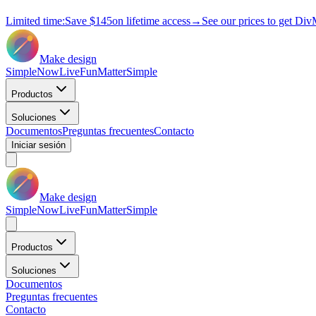
Limited time:
Save
$145
on lifetime access
→
See our prices to get Div
Make design
Simple
Now
Live
Fun
Matter
Simple
Productos
Soluciones
Documentos
Preguntas frecuentes
Contacto
Iniciar sesión
Make design
Simple
Now
Live
Fun
Matter
Simple
Productos
Soluciones
Documentos
Preguntas frecuentes
Contacto