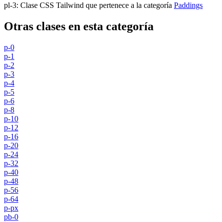
pl-3
:
Clase CSS Tailwind que pertenece a la categoría
Paddings
Otras clases en esta categoría
p-0
p-1
p-2
p-3
p-4
p-5
p-6
p-8
p-10
p-12
p-16
p-20
p-24
p-32
p-40
p-48
p-56
p-64
p-px
pb-0