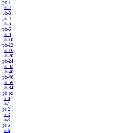
pb-1
pb-2
pb-3
pb-4
pb-5
pb-6
pb-8
pb-10
pb-12
pb-16
pb-20
pb-24
pb-32
pb-40
pb-48
pb-56
pb-64
pb-px
pr-0
pr-1
pr-2
pr-3
pr-4
pr-5
pr-6