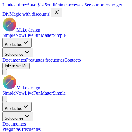
Limited time:
Save
$145
on lifetime access
→
See our prices to get
DivMagic with discounts!
Make design
Simple
Now
Live
Fun
Matter
Simple
Productos
Soluciones
Documentos
Preguntas frecuentes
Contacto
Iniciar sesión
Make design
Simple
Now
Live
Fun
Matter
Simple
Productos
Soluciones
Documentos
Preguntas frecuentes