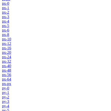
px-0
px-1
px-2
px-3
px-4
px-5
px-6
px-8
px-10
px-12
px-16
px-20
px-24
px-32
px-40
px-48
px-56
px-64
px-px
py-0
py-1
py-2
py-3
py-4
py-5