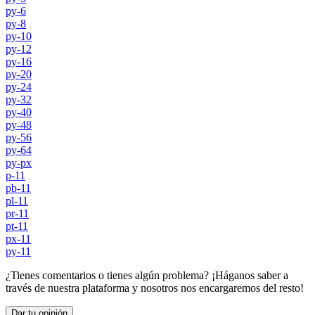
py-6
py-8
py-10
py-12
py-16
py-20
py-24
py-32
py-40
py-48
py-56
py-64
py-px
p-11
pb-11
pl-11
pr-11
pt-11
px-11
py-11
¿Tienes comentarios o tienes algún problema? ¡Háganos saber a
través de nuestra plataforma y nosotros nos encargaremos del resto!
Dar tu opinión