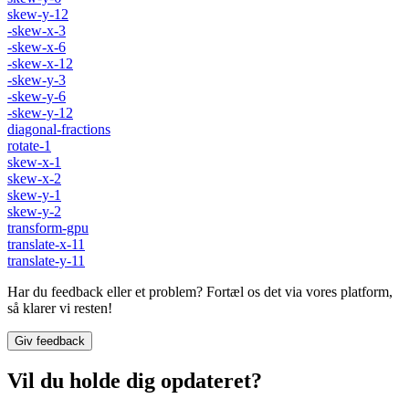
skew-y-12
-skew-x-3
-skew-x-6
-skew-x-12
-skew-y-3
-skew-y-6
-skew-y-12
diagonal-fractions
rotate-1
skew-x-1
skew-x-2
skew-y-1
skew-y-2
transform-gpu
translate-x-11
translate-y-11
Har du feedback eller et problem? Fortæl os det via vores platform,
så klarer vi resten!
Giv feedback
Vil du holde dig opdateret?