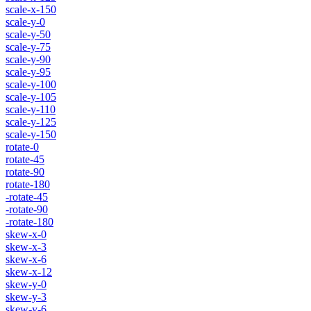
scale-x-150
scale-y-0
scale-y-50
scale-y-75
scale-y-90
scale-y-95
scale-y-100
scale-y-105
scale-y-110
scale-y-125
scale-y-150
rotate-0
rotate-45
rotate-90
rotate-180
-rotate-45
-rotate-90
-rotate-180
skew-x-0
skew-x-3
skew-x-6
skew-x-12
skew-y-0
skew-y-3
skew-y-6