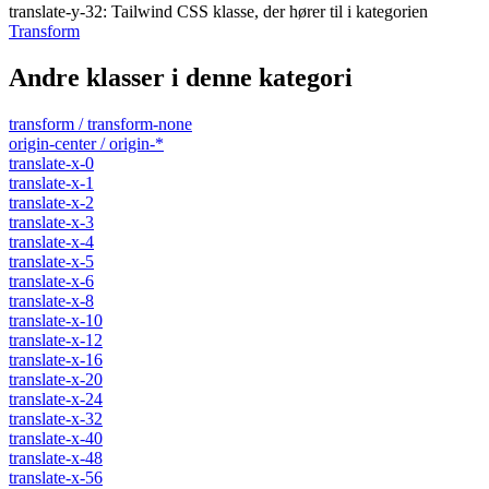
translate-y-32
:
Tailwind CSS klasse, der hører til i kategorien
Transform
Andre klasser i denne kategori
transform / transform-none
origin-center / origin-*
translate-x-0
translate-x-1
translate-x-2
translate-x-3
translate-x-4
translate-x-5
translate-x-6
translate-x-8
translate-x-10
translate-x-12
translate-x-16
translate-x-20
translate-x-24
translate-x-32
translate-x-40
translate-x-48
translate-x-56