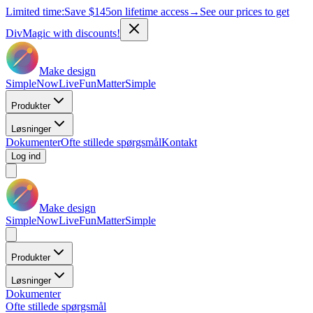
Limited time:
Save
$145
on lifetime access
→
See our prices to get
DivMagic with discounts!
Make design
Simple
Now
Live
Fun
Matter
Simple
Produkter
Løsninger
Dokumenter
Ofte stillede spørgsmål
Kontakt
Log ind
Make design
Simple
Now
Live
Fun
Matter
Simple
Produkter
Løsninger
Dokumenter
Ofte stillede spørgsmål