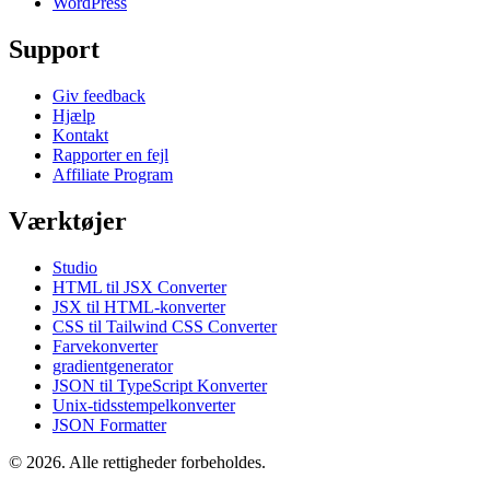
WordPress
Support
Giv feedback
Hjælp
Kontakt
Rapporter en fejl
Affiliate Program
Værktøjer
Studio
HTML til JSX Converter
JSX til HTML-konverter
CSS til Tailwind CSS Converter
Farvekonverter
gradientgenerator
JSON til TypeScript Konverter
Unix-tidsstempelkonverter
JSON Formatter
© 2026. Alle rettigheder forbeholdes.