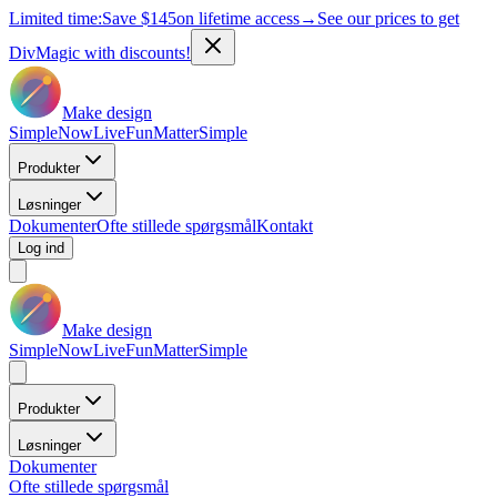
Limited time:
Save
$145
on lifetime access
→
See our prices to get
DivMagic with discounts!
Make design
Simple
Now
Live
Fun
Matter
Simple
Produkter
Løsninger
Dokumenter
Ofte stillede spørgsmål
Kontakt
Log ind
Make design
Simple
Now
Live
Fun
Matter
Simple
Produkter
Løsninger
Dokumenter
Ofte stillede spørgsmål