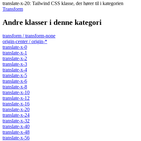
translate-x-20
:
Tailwind CSS klasse, der hører til i kategorien
Transform
Andre klasser i denne kategori
transform / transform-none
origin-center / origin-*
translate-x-0
translate-x-1
translate-x-2
translate-x-3
translate-x-4
translate-x-5
translate-x-6
translate-x-8
translate-x-10
translate-x-12
translate-x-16
translate-x-20
translate-x-24
translate-x-32
translate-x-40
translate-x-48
translate-x-56