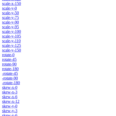
scale-x-150
scale-y-0
scale-y-50
scale-y-75
scale-y-90
scale-y-95
scale-y-100
scale-y-105
scale-y-110
scale-y-125
scale-y-150
rotate-0
rotate-45
rotate-90
rotate-180
-rotate-45
-rotate-90
-rotate-180
skew-x-0
skew-x-3
skew-x-6
skew-x-12
skew-y-0
skew-y-3
skew-y-6