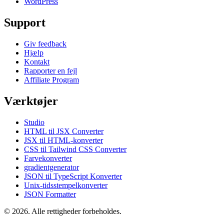
WordPress
Support
Giv feedback
Hjælp
Kontakt
Rapporter en fejl
Affiliate Program
Værktøjer
Studio
HTML til JSX Converter
JSX til HTML-konverter
CSS til Tailwind CSS Converter
Farvekonverter
gradientgenerator
JSON til TypeScript Konverter
Unix-tidsstempelkonverter
JSON Formatter
© 2026. Alle rettigheder forbeholdes.