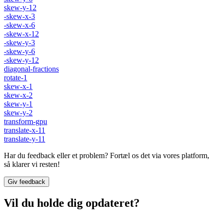
skew-y-12
-skew-x-3
-skew-x-6
-skew-x-12
-skew-y-3
-skew-y-6
-skew-y-12
diagonal-fractions
rotate-1
skew-x-1
skew-x-2
skew-y-1
skew-y-2
transform-gpu
translate-x-11
translate-y-11
Har du feedback eller et problem? Fortæl os det via vores platform,
så klarer vi resten!
Giv feedback
Vil du holde dig opdateret?