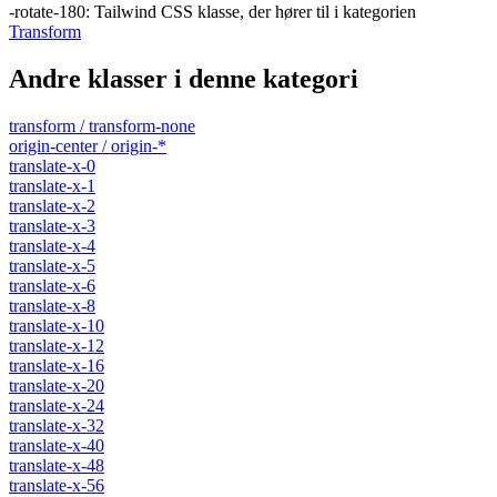
-rotate-180
:
Tailwind CSS klasse, der hører til i kategorien
Transform
Andre klasser i denne kategori
transform / transform-none
origin-center / origin-*
translate-x-0
translate-x-1
translate-x-2
translate-x-3
translate-x-4
translate-x-5
translate-x-6
translate-x-8
translate-x-10
translate-x-12
translate-x-16
translate-x-20
translate-x-24
translate-x-32
translate-x-40
translate-x-48
translate-x-56