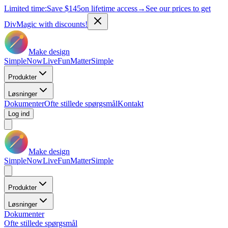
Limited time:
Save
$145
on lifetime access
→
See our prices to get
DivMagic with discounts!
Make design
Simple
Now
Live
Fun
Matter
Simple
Produkter
Løsninger
Dokumenter
Ofte stillede spørgsmål
Kontakt
Log ind
Make design
Simple
Now
Live
Fun
Matter
Simple
Produkter
Løsninger
Dokumenter
Ofte stillede spørgsmål