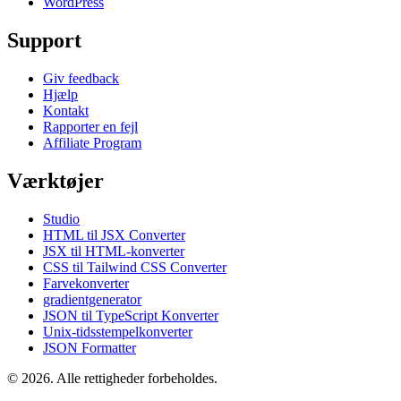
WordPress
Support
Giv feedback
Hjælp
Kontakt
Rapporter en fejl
Affiliate Program
Værktøjer
Studio
HTML til JSX Converter
JSX til HTML-konverter
CSS til Tailwind CSS Converter
Farvekonverter
gradientgenerator
JSON til TypeScript Konverter
Unix-tidsstempelkonverter
JSON Formatter
© 2026. Alle rettigheder forbeholdes.