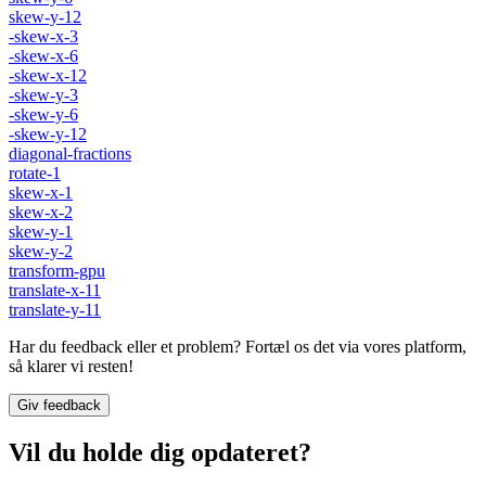
skew-y-12
-skew-x-3
-skew-x-6
-skew-x-12
-skew-y-3
-skew-y-6
-skew-y-12
diagonal-fractions
rotate-1
skew-x-1
skew-x-2
skew-y-1
skew-y-2
transform-gpu
translate-x-11
translate-y-11
Har du feedback eller et problem? Fortæl os det via vores platform,
så klarer vi resten!
Giv feedback
Vil du holde dig opdateret?