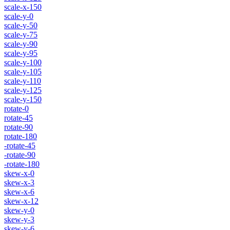
scale-x-150
scale-y-0
scale-y-50
scale-y-75
scale-y-90
scale-y-95
scale-y-100
scale-y-105
scale-y-110
scale-y-125
scale-y-150
rotate-0
rotate-45
rotate-90
rotate-180
-rotate-45
-rotate-90
-rotate-180
skew-x-0
skew-x-3
skew-x-6
skew-x-12
skew-y-0
skew-y-3
skew-y-6