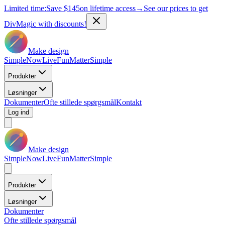
Limited time:
Save
$145
on lifetime access
→
See our prices to get
DivMagic with discounts!
Make design
Simple
Now
Live
Fun
Matter
Simple
Produkter
Løsninger
Dokumenter
Ofte stillede spørgsmål
Kontakt
Log ind
Make design
Simple
Now
Live
Fun
Matter
Simple
Produkter
Løsninger
Dokumenter
Ofte stillede spørgsmål