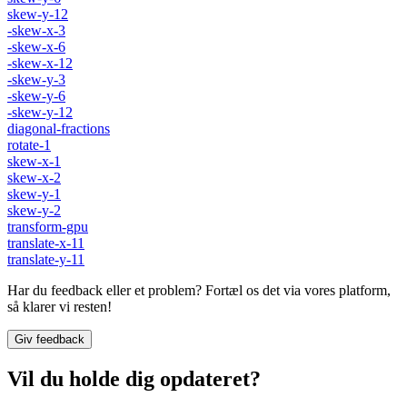
skew-y-12
-skew-x-3
-skew-x-6
-skew-x-12
-skew-y-3
-skew-y-6
-skew-y-12
diagonal-fractions
rotate-1
skew-x-1
skew-x-2
skew-y-1
skew-y-2
transform-gpu
translate-x-11
translate-y-11
Har du feedback eller et problem? Fortæl os det via vores platform,
så klarer vi resten!
Giv feedback
Vil du holde dig opdateret?