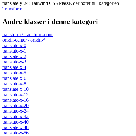
translate-y-24
:
Tailwind CSS klasse, der hører til i kategorien
Transform
Andre klasser i denne kategori
transform / transform-none
origin-center / origin-*
translate-x-0
translate-x-1
translate-x-2
translate-x-3
translate-x-4
translate-x-5
translate-x-6
translate-x-8
translate-x-10
translate-x-12
translate-x-16
translate-x-20
translate-x-24
translate-x-32
translate-x-40
translate-x-48
translate-x-56