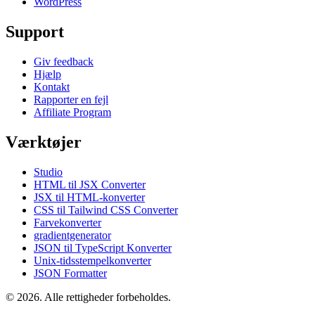
WordPress
Support
Giv feedback
Hjælp
Kontakt
Rapporter en fejl
Affiliate Program
Værktøjer
Studio
HTML til JSX Converter
JSX til HTML-konverter
CSS til Tailwind CSS Converter
Farvekonverter
gradientgenerator
JSON til TypeScript Konverter
Unix-tidsstempelkonverter
JSON Formatter
© 2026. Alle rettigheder forbeholdes.