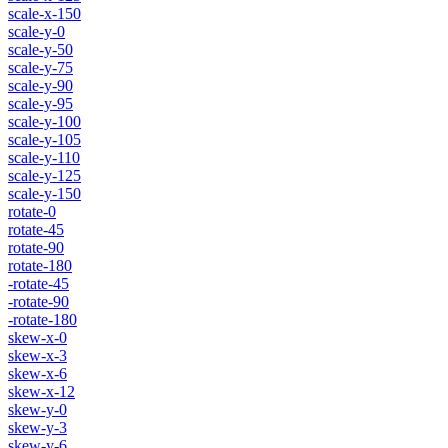
scale-x-150
scale-y-0
scale-y-50
scale-y-75
scale-y-90
scale-y-95
scale-y-100
scale-y-105
scale-y-110
scale-y-125
scale-y-150
rotate-0
rotate-45
rotate-90
rotate-180
-rotate-45
-rotate-90
-rotate-180
skew-x-0
skew-x-3
skew-x-6
skew-x-12
skew-y-0
skew-y-3
skew-y-6