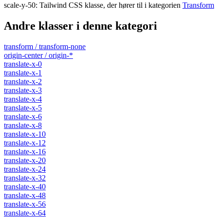
scale-y-50
:
Tailwind CSS klasse, der hører til i kategorien
Transform
Andre klasser i denne kategori
transform / transform-none
origin-center / origin-*
translate-x-0
translate-x-1
translate-x-2
translate-x-3
translate-x-4
translate-x-5
translate-x-6
translate-x-8
translate-x-10
translate-x-12
translate-x-16
translate-x-20
translate-x-24
translate-x-32
translate-x-40
translate-x-48
translate-x-56
translate-x-64