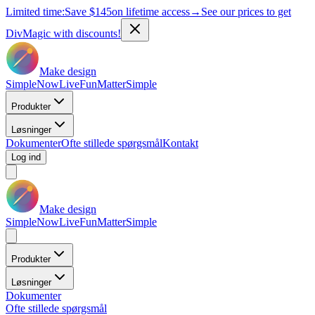
Limited time:
Save
$145
on lifetime access
→
See our prices to get
DivMagic with discounts!
Make design
Simple
Now
Live
Fun
Matter
Simple
Produkter
Løsninger
Dokumenter
Ofte stillede spørgsmål
Kontakt
Log ind
Make design
Simple
Now
Live
Fun
Matter
Simple
Produkter
Løsninger
Dokumenter
Ofte stillede spørgsmål