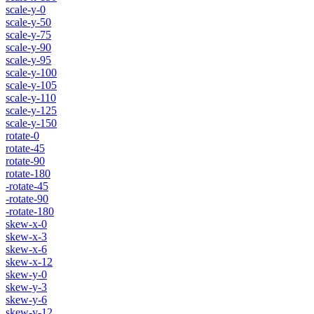
scale-y-0
scale-y-50
scale-y-75
scale-y-90
scale-y-95
scale-y-100
scale-y-105
scale-y-110
scale-y-125
scale-y-150
rotate-0
rotate-45
rotate-90
rotate-180
-rotate-45
-rotate-90
-rotate-180
skew-x-0
skew-x-3
skew-x-6
skew-x-12
skew-y-0
skew-y-3
skew-y-6
skew-y-12