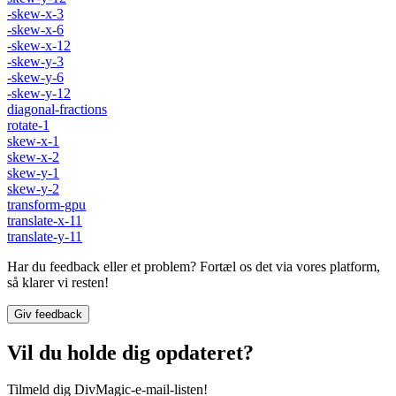
-skew-x-3
-skew-x-6
-skew-x-12
-skew-y-3
-skew-y-6
-skew-y-12
diagonal-fractions
rotate-1
skew-x-1
skew-x-2
skew-y-1
skew-y-2
transform-gpu
translate-x-11
translate-y-11
Har du feedback eller et problem? Fortæl os det via vores platform,
så klarer vi resten!
Giv feedback
Vil du holde dig opdateret?
Tilmeld dig DivMagic-e-mail-listen!