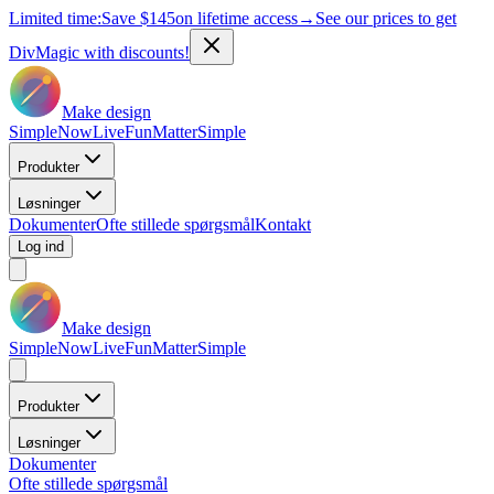
Limited time:
Save
$145
on lifetime access
→
See our prices to get
DivMagic with discounts!
Make design
Simple
Now
Live
Fun
Matter
Simple
Produkter
Løsninger
Dokumenter
Ofte stillede spørgsmål
Kontakt
Log ind
Make design
Simple
Now
Live
Fun
Matter
Simple
Produkter
Løsninger
Dokumenter
Ofte stillede spørgsmål