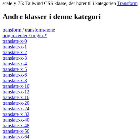
scale-y-75
:
Tailwind CSS klasse, der hører til i kategorien
Transform
Andre klasser i denne kategori
transform / transform-none
origin-center / origin-*
translate-x-0
translate-x-1
translate-x-2
translate-x-3
translate-x-4
translate-x-5
translate-x-6
translate-x-8
translate-x-10
translate-x-12
translate-x-16
translate-x-20
translate-x-24
translate-x-32
translate-x-40
translate-x-48
translate-x-56
translate-x-64