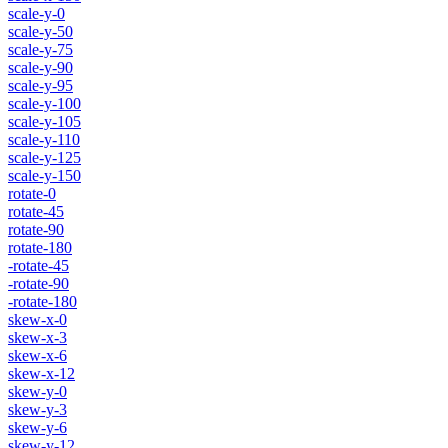
scale-y-0
scale-y-50
scale-y-75
scale-y-90
scale-y-95
scale-y-100
scale-y-105
scale-y-110
scale-y-125
scale-y-150
rotate-0
rotate-45
rotate-90
rotate-180
-rotate-45
-rotate-90
-rotate-180
skew-x-0
skew-x-3
skew-x-6
skew-x-12
skew-y-0
skew-y-3
skew-y-6
skew-y-12