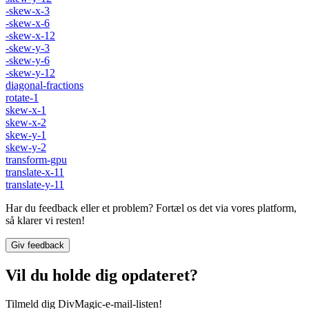
-skew-x-3
-skew-x-6
-skew-x-12
-skew-y-3
-skew-y-6
-skew-y-12
diagonal-fractions
rotate-1
skew-x-1
skew-x-2
skew-y-1
skew-y-2
transform-gpu
translate-x-11
translate-y-11
Har du feedback eller et problem? Fortæl os det via vores platform,
så klarer vi resten!
Giv feedback
Vil du holde dig opdateret?
Tilmeld dig DivMagic-e-mail-listen!