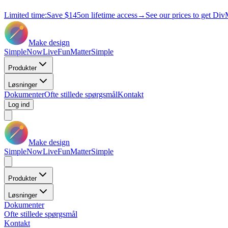
Limited time:
Save
$145
on lifetime access
→
See our prices to get Div
Make design
Simple
Now
Live
Fun
Matter
Simple
Produkter
Løsninger
Dokumenter
Ofte stillede spørgsmål
Kontakt
Log ind
Make design
Simple
Now
Live
Fun
Matter
Simple
Produkter
Løsninger
Dokumenter
Ofte stillede spørgsmål
Kontakt