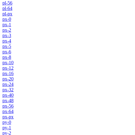
pl-56
pl-64
pl-px
px-0
px-1
px-2
px-3
px-4
px-5
px-6
px-8
px-10
px-12
px-16
px-20
px-24
px-32
px-40
px-48
px-56
px-64
px-px
py-0
py-1
py-2