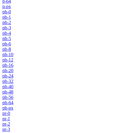
p-64
p-px
pb-0
pb-1
pb-2
pb-3
pb-4
pb-5
pb-6
pb-8
pb-10
pb-12
pb-16
pb-20
pb-24
pb-32
pb-40
pb-48
pb-56
pb-64
pb-px
pr-0
pr-1
pr-2
pr-3