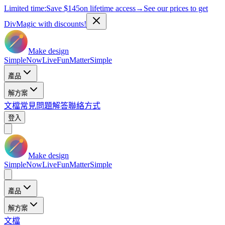
Limited time:
Save
$145
on lifetime access
→
See our prices to get
DivMagic with discounts!
Make design
Simple
Now
Live
Fun
Matter
Simple
產品
解方案
文檔
常見問題解答
聯絡方式
登入
Make design
Simple
Now
Live
Fun
Matter
Simple
產品
解方案
文檔