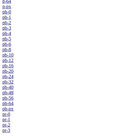
p-64
p-px
pb-0
pb-1
pb-2
pb-3
pb-4
pb-5
pb-6
pb-8
pb-10
pb-12
pb-16
pb-20
pb-24
pb-32
pb-40
pb-48
pb-56
pb-64
pb-px
pr-0
pr-1
pr-2
pr-3