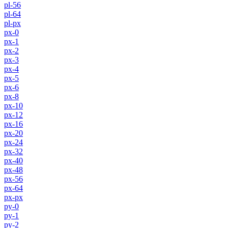
pl-56
pl-64
pl-px
px-0
px-1
px-2
px-3
px-4
px-5
px-6
px-8
px-10
px-12
px-16
px-20
px-24
px-32
px-40
px-48
px-56
px-64
px-px
py-0
py-1
py-2