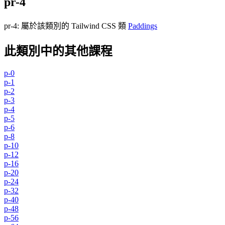
pr-4
pr-4
:
屬於該類別的 Tailwind CSS 類
Paddings
此類別中的其他課程
p-0
p-1
p-2
p-3
p-4
p-5
p-6
p-8
p-10
p-12
p-16
p-20
p-24
p-32
p-40
p-48
p-56