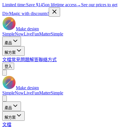
Limited time:
Save
$145
on lifetime access
→
See our prices to get
DivMagic with discounts!
Make design
Simple
Now
Live
Fun
Matter
Simple
產品
解方案
文檔
常見問題解答
聯絡方式
登入
Make design
Simple
Now
Live
Fun
Matter
Simple
產品
解方案
文檔