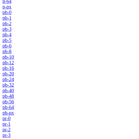
p-64
p-px
pb-0
pb-1
pb-2
pb-3
pb-4
pb-5
pb-6
pb-8
pb-10
pb-12
pb-16
pb-20
pb-24
pb-32
pb-40
pb-48
pb-56
pb-64
pb-px
pr-0
pr-1
pr-2
pr-3