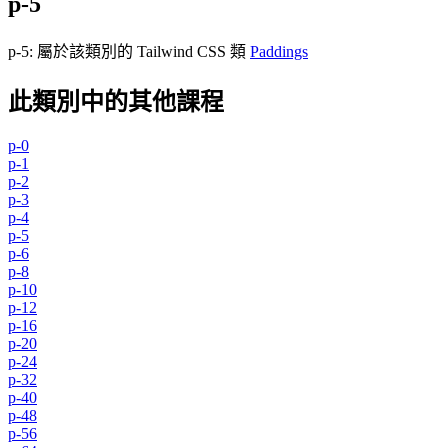
p-5
p-5
:
屬於該類別的 Tailwind CSS 類
Paddings
此類別中的其他課程
p-0
p-1
p-2
p-3
p-4
p-5
p-6
p-8
p-10
p-12
p-16
p-20
p-24
p-32
p-40
p-48
p-56