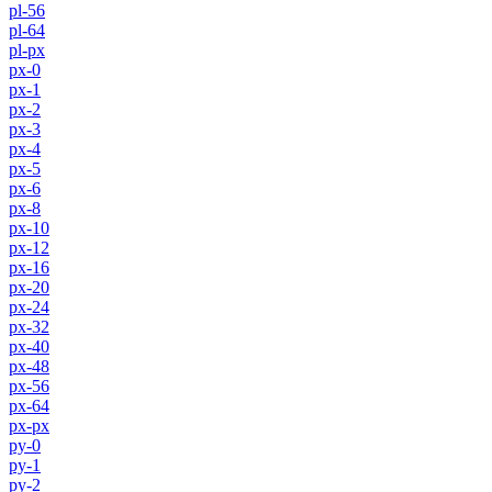
pl-56
pl-64
pl-px
px-0
px-1
px-2
px-3
px-4
px-5
px-6
px-8
px-10
px-12
px-16
px-20
px-24
px-32
px-40
px-48
px-56
px-64
px-px
py-0
py-1
py-2