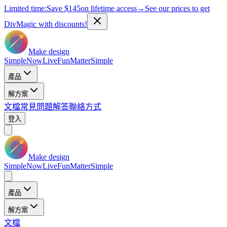
Limited time:
Save
$145
on lifetime access
→
See our prices to get
DivMagic with discounts!
Make design
Simple
Now
Live
Fun
Matter
Simple
產品
解方案
文檔
常見問題解答
聯絡方式
登入
Make design
Simple
Now
Live
Fun
Matter
Simple
產品
解方案
文檔