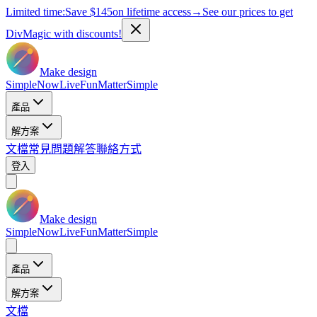
Limited time:
Save
$145
on lifetime access
→
See our prices to get
DivMagic with discounts!
Make design
Simple
Now
Live
Fun
Matter
Simple
產品
解方案
文檔
常見問題解答
聯絡方式
登入
Make design
Simple
Now
Live
Fun
Matter
Simple
產品
解方案
文檔