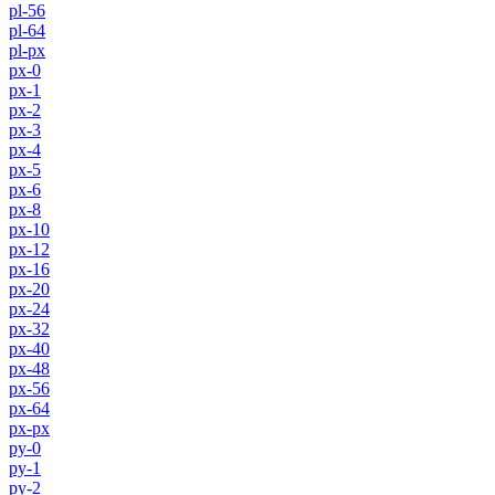
pl-56
pl-64
pl-px
px-0
px-1
px-2
px-3
px-4
px-5
px-6
px-8
px-10
px-12
px-16
px-20
px-24
px-32
px-40
px-48
px-56
px-64
px-px
py-0
py-1
py-2