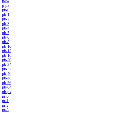
p-64
p-px
pb-0
pb-1
pb-2
pb-3
pb-4
pb-5
pb-6
pb-8
pb-10
pb-12
pb-16
pb-20
pb-24
pb-32
pb-40
pb-48
pb-56
pb-64
pb-px
pr-0
pr-1
pr-2
pr-3