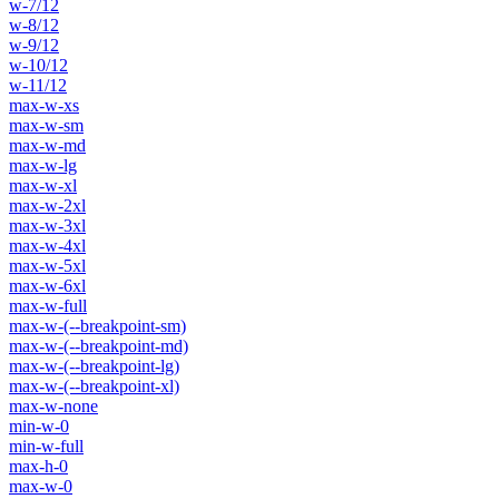
w-7/12
w-8/12
w-9/12
w-10/12
w-11/12
max-w-xs
max-w-sm
max-w-md
max-w-lg
max-w-xl
max-w-2xl
max-w-3xl
max-w-4xl
max-w-5xl
max-w-6xl
max-w-full
max-w-(--breakpoint-sm)
max-w-(--breakpoint-md)
max-w-(--breakpoint-lg)
max-w-(--breakpoint-xl)
max-w-none
min-w-0
min-w-full
max-h-0
max-w-0