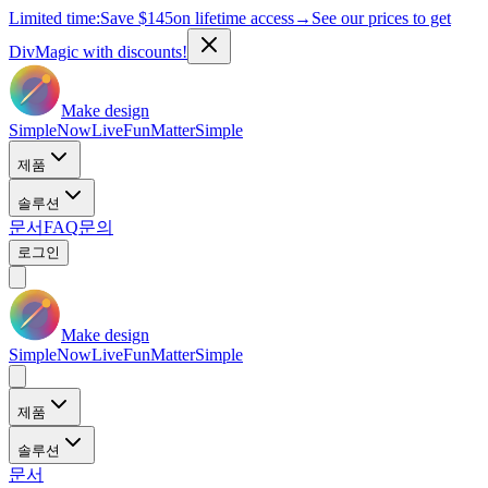
Limited time:
Save
$145
on lifetime access
→
See our prices to get
DivMagic with discounts!
Make design
Simple
Now
Live
Fun
Matter
Simple
제품
솔루션
문서
FAQ
문의
로그인
Make design
Simple
Now
Live
Fun
Matter
Simple
제품
솔루션
문서