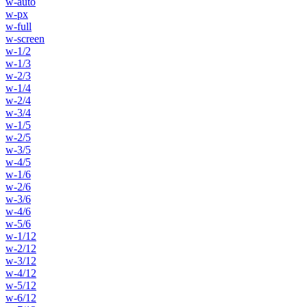
w-auto
w-px
w-full
w-screen
w-1/2
w-1/3
w-2/3
w-1/4
w-2/4
w-3/4
w-1/5
w-2/5
w-3/5
w-4/5
w-1/6
w-2/6
w-3/6
w-4/6
w-5/6
w-1/12
w-2/12
w-3/12
w-4/12
w-5/12
w-6/12