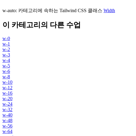
w-auto
:
카테고리에 속하는 Tailwind CSS 클래스
Width
이 카테고리의 다른 수업
w-0
w-1
w-2
w-3
w-4
w-5
w-6
w-8
w-10
w-12
w-16
w-20
w-24
w-32
w-40
w-48
w-56
w-64