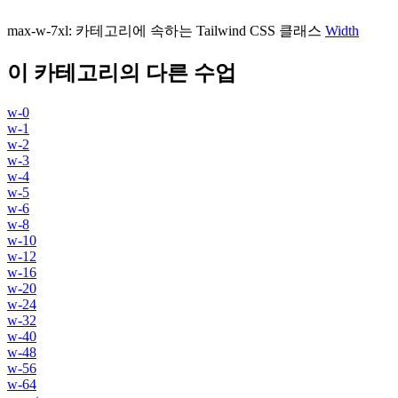
max-w-7xl
:
카테고리에 속하는 Tailwind CSS 클래스
Width
이 카테고리의 다른 수업
w-0
w-1
w-2
w-3
w-4
w-5
w-6
w-8
w-10
w-12
w-16
w-20
w-24
w-32
w-40
w-48
w-56
w-64