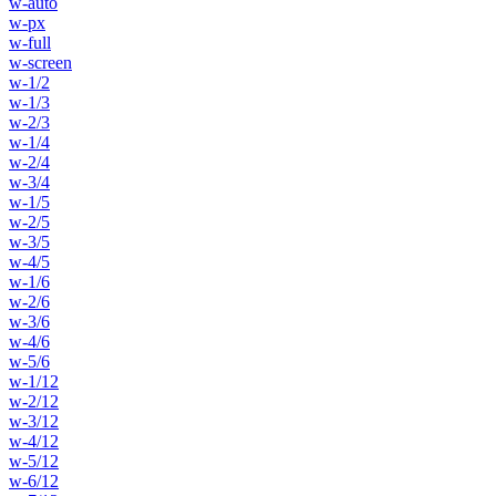
w-auto
w-px
w-full
w-screen
w-1/2
w-1/3
w-2/3
w-1/4
w-2/4
w-3/4
w-1/5
w-2/5
w-3/5
w-4/5
w-1/6
w-2/6
w-3/6
w-4/6
w-5/6
w-1/12
w-2/12
w-3/12
w-4/12
w-5/12
w-6/12