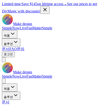
Limited time:
Save
$145
on lifetime access
→
See our prices to get
DivMagic with discounts!
Make design
Simple
Now
Live
Fun
Matter
Simple
제품
솔루션
문서
FAQ
문의
로그인
Make design
Simple
Now
Live
Fun
Matter
Simple
제품
솔루션
문서