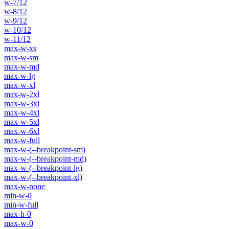
w-7/12
w-8/12
w-9/12
w-10/12
w-11/12
max-w-xs
max-w-sm
max-w-md
max-w-lg
max-w-xl
max-w-2xl
max-w-3xl
max-w-4xl
max-w-5xl
max-w-6xl
max-w-full
max-w-(--breakpoint-sm)
max-w-(--breakpoint-md)
max-w-(--breakpoint-lg)
max-w-(--breakpoint-xl)
max-w-none
min-w-0
min-w-full
max-h-0
max-w-0