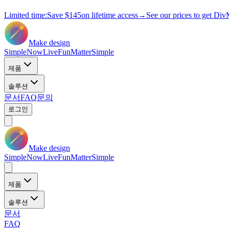
Limited time:
Save
$145
on lifetime access
→
See our prices to get Div
Make design
Simple
Now
Live
Fun
Matter
Simple
제품
솔루션
문서
FAQ
문의
로그인
Make design
Simple
Now
Live
Fun
Matter
Simple
제품
솔루션
문서
FAQ