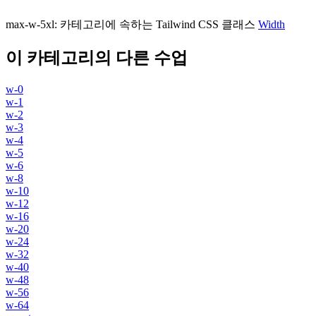
max-w-5xl
:
카테고리에 속하는 Tailwind CSS 클래스
Width
이 카테고리의 다른 수업
w-0
w-1
w-2
w-3
w-4
w-5
w-6
w-8
w-10
w-12
w-16
w-20
w-24
w-32
w-40
w-48
w-56
w-64