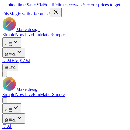
Limited time:
Save
$145
on lifetime access
→
See our prices to get
DivMagic with discounts!
Make design
Simple
Now
Live
Fun
Matter
Simple
제품
솔루션
문서
FAQ
문의
로그인
Make design
Simple
Now
Live
Fun
Matter
Simple
제품
솔루션
문서