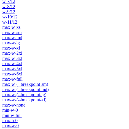
w-7/12
w-8/12
w-9/12
w-10/12
w-11/12
max-w-xs
max-w-sm
max-w-md
max-w-lg
max-w-xl
max-w-2xl
max-w-3xl
max-w-4xl
max-w-5xl
max-w-6xl
max-w-full
max-w-(--breakpoint-sm)
max-w-(--breakpoint-md)
max-w-(--breakpoint-lg)
max-w-(--breakpoint-xl)
max-w-none
min-w-0
min-w-full
max-h-0
max-w-0