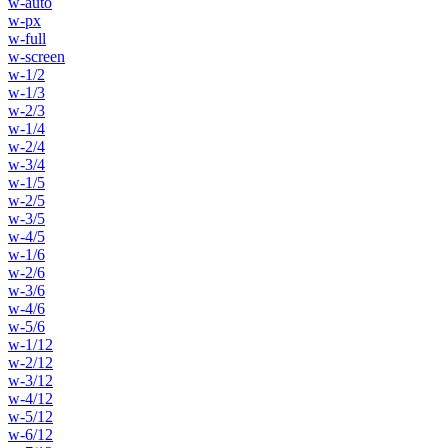
w-auto
w-px
w-full
w-screen
w-1/2
w-1/3
w-2/3
w-1/4
w-2/4
w-3/4
w-1/5
w-2/5
w-3/5
w-4/5
w-1/6
w-2/6
w-3/6
w-4/6
w-5/6
w-1/12
w-2/12
w-3/12
w-4/12
w-5/12
w-6/12