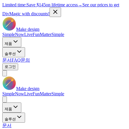
Limited time:
Save
$145
on lifetime access
→
See our prices to get
DivMagic with discounts!
Make design
Simple
Now
Live
Fun
Matter
Simple
제품
솔루션
문서
FAQ
문의
로그인
Make design
Simple
Now
Live
Fun
Matter
Simple
제품
솔루션
문서