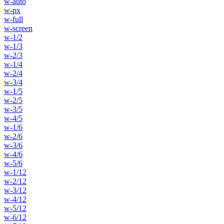
w-auto
w-px
w-full
w-screen
w-1/2
w-1/3
w-2/3
w-1/4
w-2/4
w-3/4
w-1/5
w-2/5
w-3/5
w-4/5
w-1/6
w-2/6
w-3/6
w-4/6
w-5/6
w-1/12
w-2/12
w-3/12
w-4/12
w-5/12
w-6/12