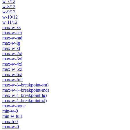
w-7/12
w-8/12
w-9/12
w-10/12
w-11/12
max-w-xs
max-w-sm
max-w-md
max-w-lg
max-w-xl
max-w-2xl
max-w-3xl
max-w-4xl
max-w-5xl
max-w-6xl
max-w-full
max-w-(--breakpoint-sm)
max-w-(--breakpoint-md)
max-w-(--breakpoint-lg)
max-w-(--breakpoint-xl)
max-w-none
min-w-0
min-w-full
max-h-0
max-w-0