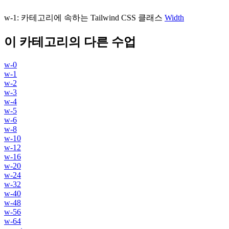
w-1
:
카테고리에 속하는 Tailwind CSS 클래스
Width
이 카테고리의 다른 수업
w-0
w-1
w-2
w-3
w-4
w-5
w-6
w-8
w-10
w-12
w-16
w-20
w-24
w-32
w-40
w-48
w-56
w-64