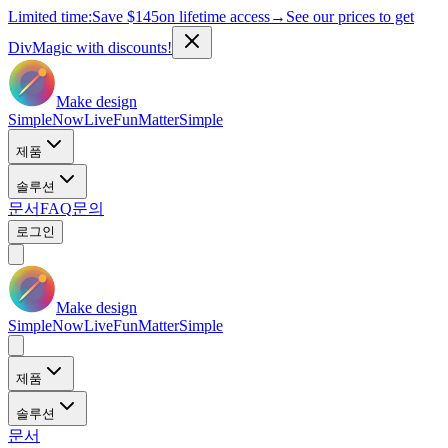
Limited time:
Save
$145
on lifetime access
→
See our prices to get
DivMagic with discounts!
Make design
Simple
Now
Live
Fun
Matter
Simple
제품
솔루션
문서
FAQ
문의
로그인
Make design
Simple
Now
Live
Fun
Matter
Simple
제품
솔루션
문서