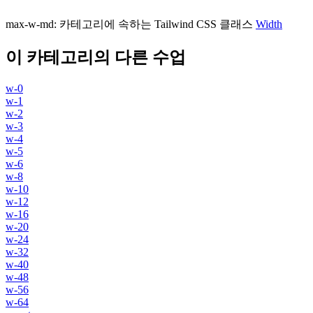
max-w-md
:
카테고리에 속하는 Tailwind CSS 클래스
Width
이 카테고리의 다른 수업
w-0
w-1
w-2
w-3
w-4
w-5
w-6
w-8
w-10
w-12
w-16
w-20
w-24
w-32
w-40
w-48
w-56
w-64