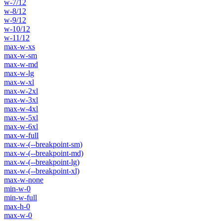
w-7/12
w-8/12
w-9/12
w-10/12
w-11/12
max-w-xs
max-w-sm
max-w-md
max-w-lg
max-w-xl
max-w-2xl
max-w-3xl
max-w-4xl
max-w-5xl
max-w-6xl
max-w-full
max-w-(--breakpoint-sm)
max-w-(--breakpoint-md)
max-w-(--breakpoint-lg)
max-w-(--breakpoint-xl)
max-w-none
min-w-0
min-w-full
max-h-0
max-w-0