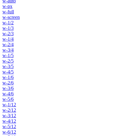
w-auto
w-px
w-full
w-screen
w-1/2
w-1/3
w-2/3
w-1/4
w-2/4
w-3/4
w-1/5
w-2/5
w-3/5
w-4/5
w-1/6
w-2/6
w-3/6
w-4/6
w-5/6
w-1/12
w-2/12
w-3/12
w-4/12
w-5/12
w-6/12