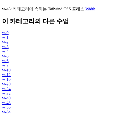
w-48
:
카테고리에 속하는 Tailwind CSS 클래스
Width
이 카테고리의 다른 수업
w-0
w-1
w-2
w-3
w-4
w-5
w-6
w-8
w-10
w-12
w-16
w-20
w-24
w-32
w-40
w-48
w-56
w-64