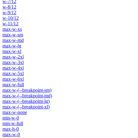
w-7/12
w-8/12
w-9/12
w-10/12
w-11/12
max-w-xs
max-w-sm
max-w-md
max-w-lg
max-w-xl
max-w-2xl
max-w-3xl
max-w-4xl
max-w-5xl
max-w-6xl
max-w-full
max-w-(--breakpoint-sm)
max-w-(--breakpoint-md)
max-w-(--breakpoint-lg)
max-w-(--breakpoint-xl)
max-w-none
min-w-0
min-w-full
max-h-0
max-w-0