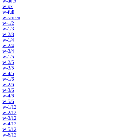
w-auto
w-px
w-full
w-screen
w-1/2
w-1/3
w-2/3
w-1/4
w-2/4
w-3/4
w-1/5
w-2/5
w-3/5
w-4/5
w-1/6
w-2/6
w-3/6
w-4/6
w-5/6
w-1/12
w-2/12
w-3/12
w-4/12
w-5/12
w-6/12