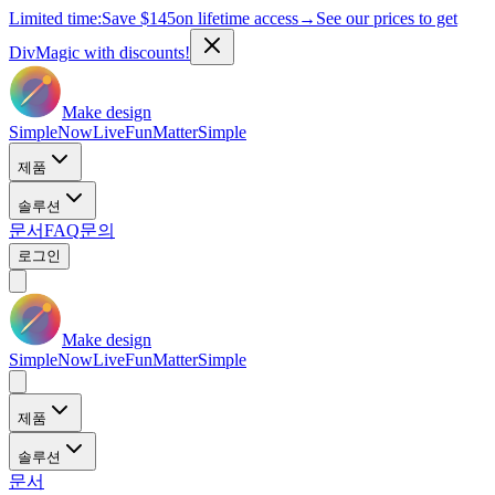
Limited time:
Save
$145
on lifetime access
→
See our prices to get
DivMagic with discounts!
Make design
Simple
Now
Live
Fun
Matter
Simple
제품
솔루션
문서
FAQ
문의
로그인
Make design
Simple
Now
Live
Fun
Matter
Simple
제품
솔루션
문서