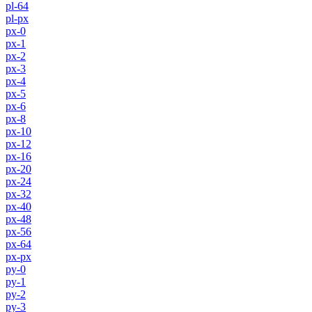
pl-64
pl-px
px-0
px-1
px-2
px-3
px-4
px-5
px-6
px-8
px-10
px-12
px-16
px-20
px-24
px-32
px-40
px-48
px-56
px-64
px-px
py-0
py-1
py-2
py-3