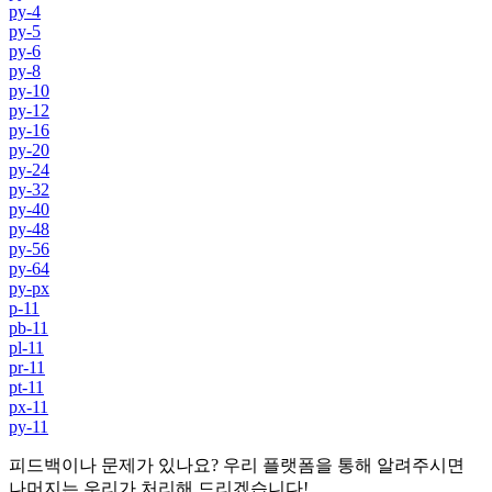
py-4
py-5
py-6
py-8
py-10
py-12
py-16
py-20
py-24
py-32
py-40
py-48
py-56
py-64
py-px
p-11
pb-11
pl-11
pr-11
pt-11
px-11
py-11
피드백이나 문제가 있나요? 우리 플랫폼을 통해 알려주시면
나머지는 우리가 처리해 드리겠습니다!