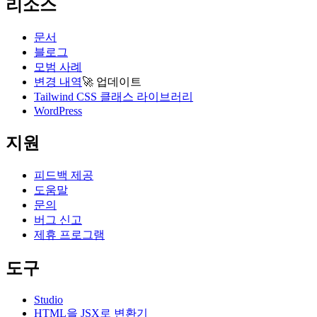
리소스
문서
블로그
모범 사례
변경 내역
🚀
업데이트
Tailwind CSS 클래스 라이브러리
WordPress
지원
피드백 제공
도움말
문의
버그 신고
제휴 프로그램
도구
Studio
HTML을 JSX로 변환기