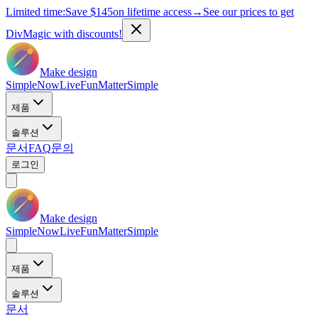
Limited time:
Save
$145
on lifetime access
→
See our prices to get
DivMagic with discounts!
Make design
Simple
Now
Live
Fun
Matter
Simple
제품
솔루션
문서
FAQ
문의
로그인
Make design
Simple
Now
Live
Fun
Matter
Simple
제품
솔루션
문서