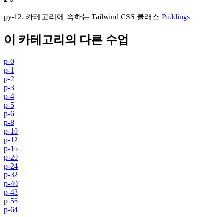
py-12
:
카테고리에 속하는 Tailwind CSS 클래스
Paddings
이 카테고리의 다른 수업
p-0
p-1
p-2
p-3
p-4
p-5
p-6
p-8
p-10
p-12
p-16
p-20
p-24
p-32
p-40
p-48
p-56
p-64