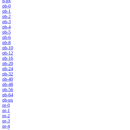
p-px
pb-0
pb-1
pb-2
pb-3
pb-4
pb-5
pb-6
pb-8
pb-10
pb-12
pb-16
pb-20
pb-24
pb-32
pb-40
pb-48
pb-56
pb-64
pb-px
pr-0
pr-1
pr-2
pr-3
pr-4