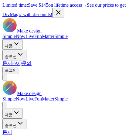
Limited time:
Save
$145
on lifetime access
→
See our prices to get
DivMagic with discounts!
Make design
Simple
Now
Live
Fun
Matter
Simple
제품
솔루션
문서
FAQ
문의
로그인
Make design
Simple
Now
Live
Fun
Matter
Simple
제품
솔루션
문서