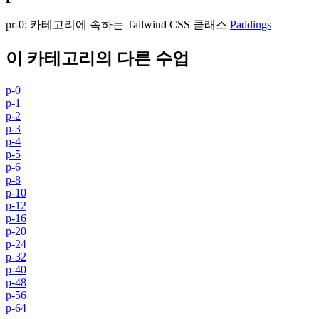
pr-0
:
카테고리에 속하는 Tailwind CSS 클래스
Paddings
이 카테고리의 다른 수업
p-0
p-1
p-2
p-3
p-4
p-5
p-6
p-8
p-10
p-12
p-16
p-20
p-24
p-32
p-40
p-48
p-56
p-64