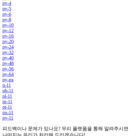
py-4
py-5
py-6
py-8
py-10
py-12
py-16
py-20
py-24
py-32
py-40
py-48
py-56
py-64
py-px
p-11
pb-11
pl-11
pr-11
pt-11
px-11
py-11
피드백이나 문제가 있나요? 우리 플랫폼을 통해 알려주시면
나머지는 우리가 처리해 드리겠습니다!