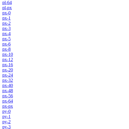
pl-64
pl-px
px-0
px-1
px-2
px-3
px-4
px-5
px-6
px-8
px-10
px-12
px-16
px-20
px-24
px-32
px-40
px-48
px-56
px-64
px-px
py-0
py-1
py-2
py-3