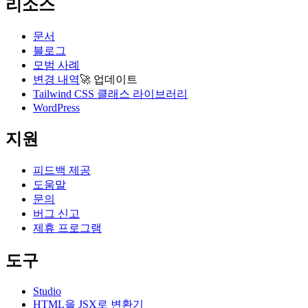
리소스
문서
블로그
모범 사례
변경 내역
🚀
업데이트
Tailwind CSS 클래스 라이브러리
WordPress
지원
피드백 제공
도움말
문의
버그 신고
제휴 프로그램
도구
Studio
HTML을 JSX로 변환기