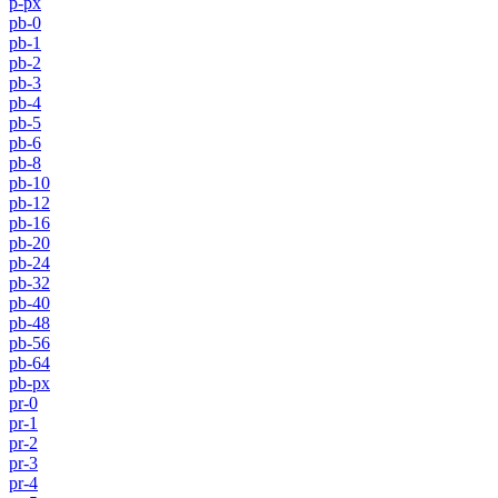
p-px
pb-0
pb-1
pb-2
pb-3
pb-4
pb-5
pb-6
pb-8
pb-10
pb-12
pb-16
pb-20
pb-24
pb-32
pb-40
pb-48
pb-56
pb-64
pb-px
pr-0
pr-1
pr-2
pr-3
pr-4