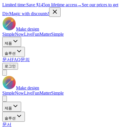
Limited time:
Save
$145
on lifetime access
→
See our prices to get
DivMagic with discounts!
Make design
Simple
Now
Live
Fun
Matter
Simple
제품
솔루션
문서
FAQ
문의
로그인
Make design
Simple
Now
Live
Fun
Matter
Simple
제품
솔루션
문서