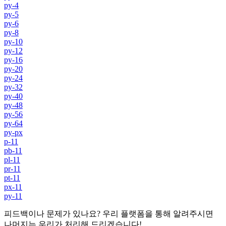
py-4
py-5
py-6
py-8
py-10
py-12
py-16
py-20
py-24
py-32
py-40
py-48
py-56
py-64
py-px
p-11
pb-11
pl-11
pr-11
pt-11
px-11
py-11
피드백이나 문제가 있나요? 우리 플랫폼을 통해 알려주시면
나머지는 우리가 처리해 드리겠습니다!