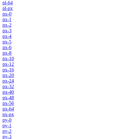
pl-64
pl-px
px-0
px-1
px-2
px-3
px-4
px-5
px-6
px-8
px-10
px-12
px-16
px-20
px-24
px-32
px-40
px-48
px-56
px-64
px-px
py-0
py-1
py-2
py-3