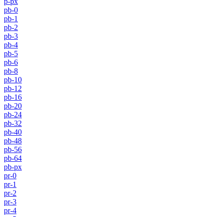
p-px
pb-0
pb-1
pb-2
pb-3
pb-4
pb-5
pb-6
pb-8
pb-10
pb-12
pb-16
pb-20
pb-24
pb-32
pb-40
pb-48
pb-56
pb-64
pb-px
pr-0
pr-1
pr-2
pr-3
pr-4