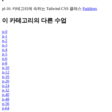
pl-16
:
카테고리에 속하는 Tailwind CSS 클래스
Paddings
이 카테고리의 다른 수업
p-0
p-1
p-2
p-3
p-4
p-5
p-6
p-8
p-10
p-12
p-16
p-20
p-24
p-32
p-40
p-48
p-56
p-64