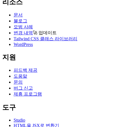
리소스
문서
블로그
모범 사례
변경 내역
🚀
업데이트
Tailwind CSS 클래스 라이브러리
WordPress
지원
피드백 제공
도움말
문의
버그 신고
제휴 프로그램
도구
Studio
HTML을 JSX로 변환기