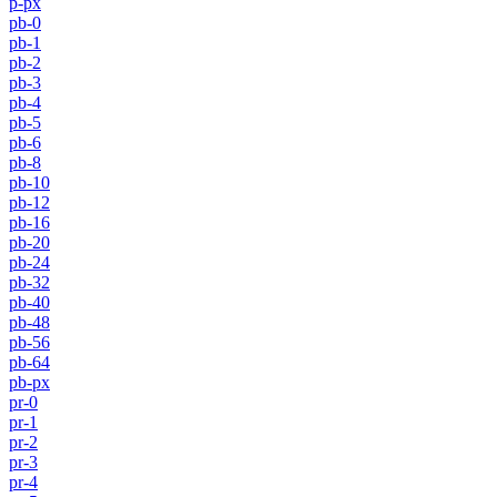
p-px
pb-0
pb-1
pb-2
pb-3
pb-4
pb-5
pb-6
pb-8
pb-10
pb-12
pb-16
pb-20
pb-24
pb-32
pb-40
pb-48
pb-56
pb-64
pb-px
pr-0
pr-1
pr-2
pr-3
pr-4