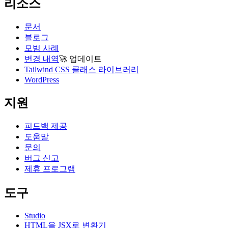
리소스
문서
블로그
모범 사례
변경 내역
🚀
업데이트
Tailwind CSS 클래스 라이브러리
WordPress
지원
피드백 제공
도움말
문의
버그 신고
제휴 프로그램
도구
Studio
HTML을 JSX로 변환기