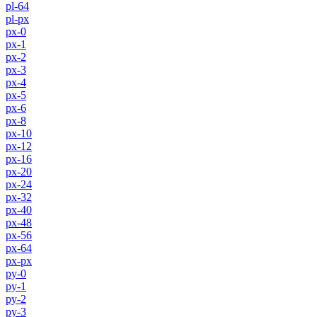
pl-64
pl-px
px-0
px-1
px-2
px-3
px-4
px-5
px-6
px-8
px-10
px-12
px-16
px-20
px-24
px-32
px-40
px-48
px-56
px-64
px-px
py-0
py-1
py-2
py-3