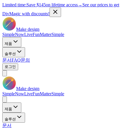
Limited time:
Save
$145
on lifetime access
→
See our prices to get
DivMagic with discounts!
Make design
Simple
Now
Live
Fun
Matter
Simple
제품
솔루션
문서
FAQ
문의
로그인
Make design
Simple
Now
Live
Fun
Matter
Simple
제품
솔루션
문서