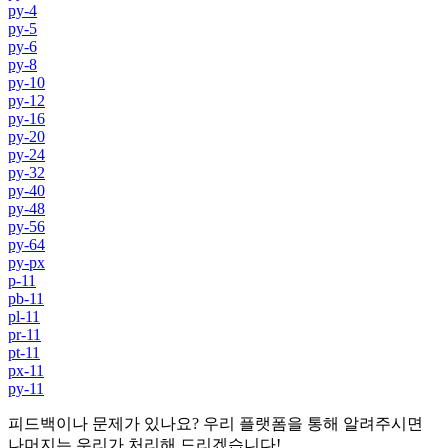
py-4
py-5
py-6
py-8
py-10
py-12
py-16
py-20
py-24
py-32
py-40
py-48
py-56
py-64
py-px
p-11
pb-11
pl-11
pr-11
pt-11
px-11
py-11
피드백이나 문제가 있나요? 우리 플랫폼을 통해 알려주시면
나머지는 우리가 처리해 드리겠습니다!