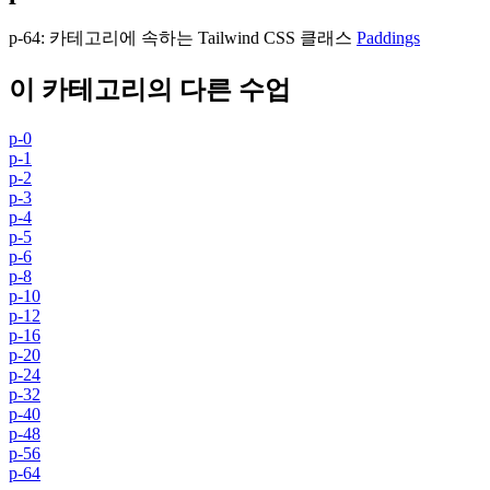
p-64
:
카테고리에 속하는 Tailwind CSS 클래스
Paddings
이 카테고리의 다른 수업
p-0
p-1
p-2
p-3
p-4
p-5
p-6
p-8
p-10
p-12
p-16
p-20
p-24
p-32
p-40
p-48
p-56
p-64