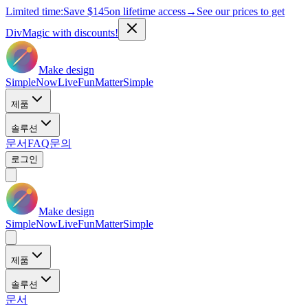
Limited time:
Save
$145
on lifetime access
→
See our prices to get
DivMagic with discounts!
Make design
Simple
Now
Live
Fun
Matter
Simple
제품
솔루션
문서
FAQ
문의
로그인
Make design
Simple
Now
Live
Fun
Matter
Simple
제품
솔루션
문서