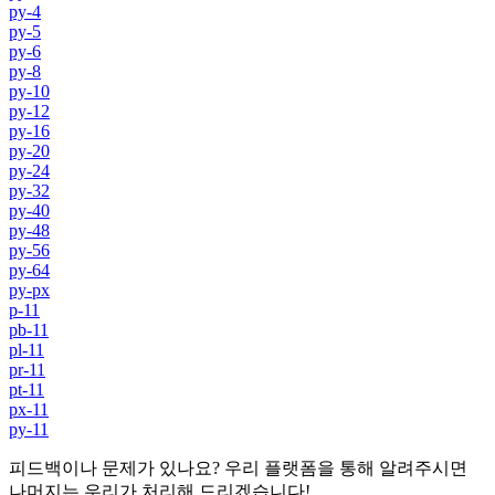
py-4
py-5
py-6
py-8
py-10
py-12
py-16
py-20
py-24
py-32
py-40
py-48
py-56
py-64
py-px
p-11
pb-11
pl-11
pr-11
pt-11
px-11
py-11
피드백이나 문제가 있나요? 우리 플랫폼을 통해 알려주시면
나머지는 우리가 처리해 드리겠습니다!