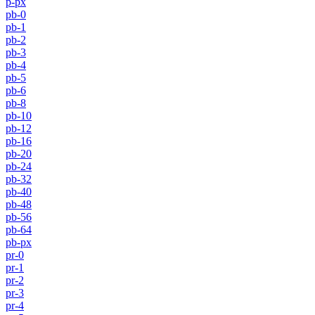
p-px
pb-0
pb-1
pb-2
pb-3
pb-4
pb-5
pb-6
pb-8
pb-10
pb-12
pb-16
pb-20
pb-24
pb-32
pb-40
pb-48
pb-56
pb-64
pb-px
pr-0
pr-1
pr-2
pr-3
pr-4