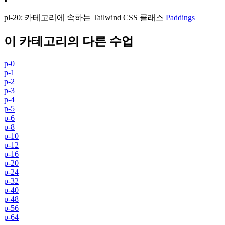
pl-20
:
카테고리에 속하는 Tailwind CSS 클래스
Paddings
이 카테고리의 다른 수업
p-0
p-1
p-2
p-3
p-4
p-5
p-6
p-8
p-10
p-12
p-16
p-20
p-24
p-32
p-40
p-48
p-56
p-64