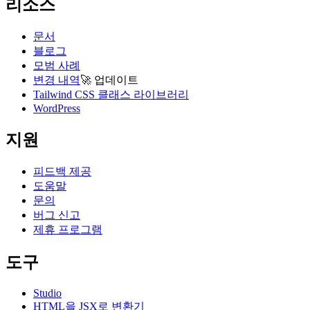
리소스
문서
블로그
모범 사례
변경 내역
🚀
업데이트
Tailwind CSS 클래스 라이브러리
WordPress
지원
피드백 제공
도움말
문의
버그 신고
제휴 프로그램
도구
Studio
HTML을 JSX로 변환기