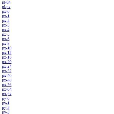
pl-64
pl-px
px-0
px-1
px-2
px-3
px-4
px-5
px-6
px-8
px-10
px-12
px-16
px-20
px-24
px-32
px-40
px-48
px-56
px-64
px-px
py-0
py-1
py-2
py-3