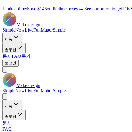
Limited time:
Save
$145
on lifetime access
→
See our prices to get Div
Make design
Simple
Now
Live
Fun
Matter
Simple
제품
솔루션
문서
FAQ
문의
로그인
Make design
Simple
Now
Live
Fun
Matter
Simple
제품
솔루션
문서
FAQ