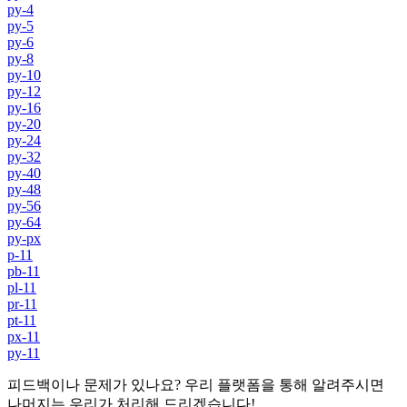
py-4
py-5
py-6
py-8
py-10
py-12
py-16
py-20
py-24
py-32
py-40
py-48
py-56
py-64
py-px
p-11
pb-11
pl-11
pr-11
pt-11
px-11
py-11
피드백이나 문제가 있나요? 우리 플랫폼을 통해 알려주시면
나머지는 우리가 처리해 드리겠습니다!