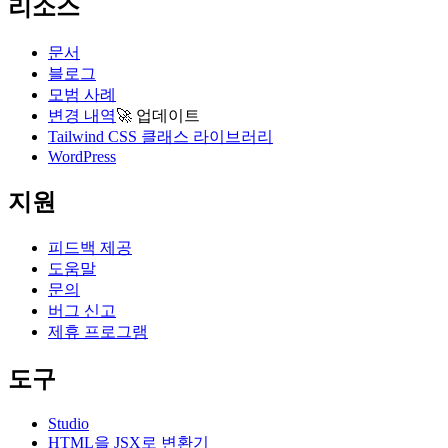
리소스
문서
블로그
모범 사례
변경 내역
🚀
업데이트
Tailwind CSS 클래스 라이브러리
WordPress
지원
피드백 제공
도움말
문의
버그 신고
제휴 프로그램
도구
Studio
HTML을 JSX로 변환기