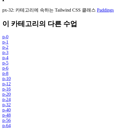
px-32
:
카테고리에 속하는 Tailwind CSS 클래스
Paddings
이 카테고리의 다른 수업
p-0
p-1
p-2
p-3
p-4
p-5
p-6
p-8
p-10
p-12
p-16
p-20
p-24
p-32
p-40
p-48
p-56
p-64