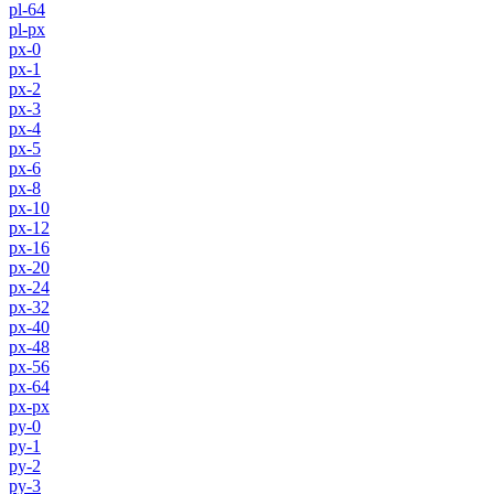
pl-64
pl-px
px-0
px-1
px-2
px-3
px-4
px-5
px-6
px-8
px-10
px-12
px-16
px-20
px-24
px-32
px-40
px-48
px-56
px-64
px-px
py-0
py-1
py-2
py-3