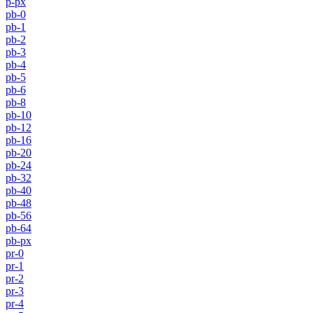
p-px
pb-0
pb-1
pb-2
pb-3
pb-4
pb-5
pb-6
pb-8
pb-10
pb-12
pb-16
pb-20
pb-24
pb-32
pb-40
pb-48
pb-56
pb-64
pb-px
pr-0
pr-1
pr-2
pr-3
pr-4