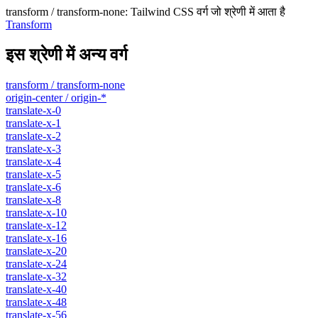
transform / transform-none
:
Tailwind CSS वर्ग जो श्रेणी में आता है
Transform
इस श्रेणी में अन्य वर्ग
transform / transform-none
origin-center / origin-*
translate-x-0
translate-x-1
translate-x-2
translate-x-3
translate-x-4
translate-x-5
translate-x-6
translate-x-8
translate-x-10
translate-x-12
translate-x-16
translate-x-20
translate-x-24
translate-x-32
translate-x-40
translate-x-48
translate-x-56