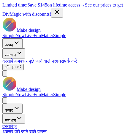
Limited time:
Save
$145
on lifetime access
→
See our prices to get
DivMagic with discounts!
Make design
Simple
Now
Live
Fun
Matter
Simple
उत्पाद
समाधान
दस्तावेज़
अक्सर पूछे जाने वाले प्रश्न
संपर्क करें
लॉग इन करें
Make design
Simple
Now
Live
Fun
Matter
Simple
उत्पाद
समाधान
दस्तावेज़
अक्सर पूछे जाने वाले प्रश्न