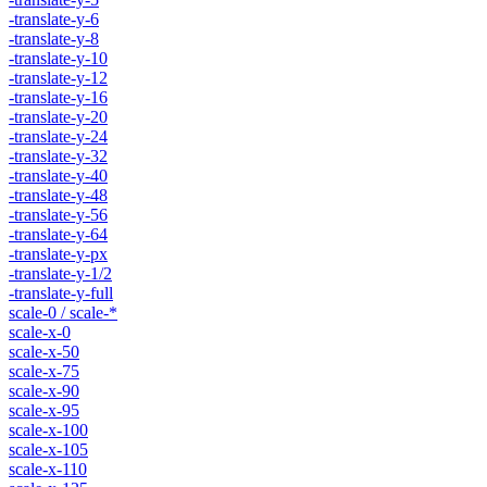
-translate-y-6
-translate-y-8
-translate-y-10
-translate-y-12
-translate-y-16
-translate-y-20
-translate-y-24
-translate-y-32
-translate-y-40
-translate-y-48
-translate-y-56
-translate-y-64
-translate-y-px
-translate-y-1/2
-translate-y-full
scale-0 / scale-*
scale-x-0
scale-x-50
scale-x-75
scale-x-90
scale-x-95
scale-x-100
scale-x-105
scale-x-110