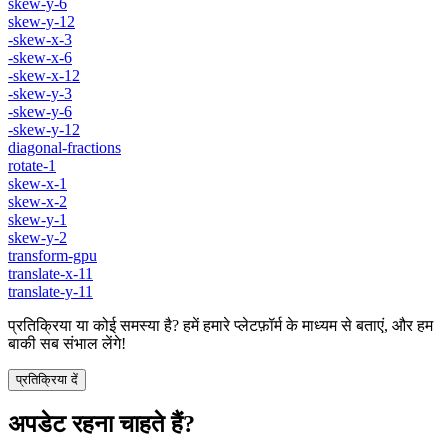
skew-y-6
skew-y-12
-skew-x-3
-skew-x-6
-skew-x-12
-skew-y-3
-skew-y-6
-skew-y-12
diagonal-fractions
rotate-1
skew-x-1
skew-x-2
skew-y-1
skew-y-2
transform-gpu
translate-x-11
translate-y-11
प्रतिक्रिया या कोई समस्या है? हमें हमारे प्लेटफ़ॉर्म के माध्यम से बताएं, और हम
बाकी सब संभाल लेंगे!
प्रतिक्रिया दें
अपडेट रहना चाहते हैं?