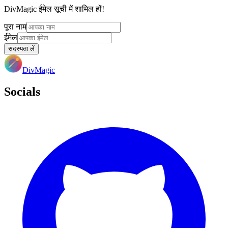
DivMagic ईमेल सूची में शामिल हों!
पूरा नाम
ईमेल
सदस्यता लें
DivMagic
Socials