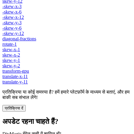
skew-y-12
-skew-x-3
-skew-x-6
-skew-x-12
-skew-y-3
-skew-y-6
-skew-y-12
diagonal-fractions
rotate-1
skew-x-1
skew-x-2
skew-y-1
skew-y-2
transform-gpu
translate-x-11
translate-y-11
प्रतिक्रिया या कोई समस्या है? हमें हमारे प्लेटफ़ॉर्म के माध्यम से बताएं, और हम
बाकी सब संभाल लेंगे!
प्रतिक्रिया दें
अपडेट रहना चाहते हैं?
DivMagic ईमेल सूची में शामिल हों!