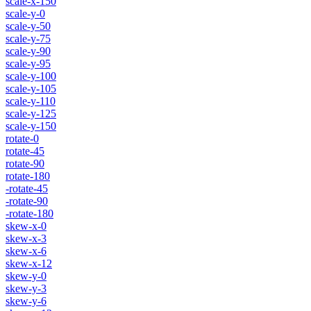
scale-x-150
scale-y-0
scale-y-50
scale-y-75
scale-y-90
scale-y-95
scale-y-100
scale-y-105
scale-y-110
scale-y-125
scale-y-150
rotate-0
rotate-45
rotate-90
rotate-180
-rotate-45
-rotate-90
-rotate-180
skew-x-0
skew-x-3
skew-x-6
skew-x-12
skew-y-0
skew-y-3
skew-y-6