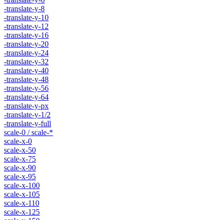
-translate-y-8
-translate-y-10
-translate-y-12
-translate-y-16
-translate-y-20
-translate-y-24
-translate-y-32
-translate-y-40
-translate-y-48
-translate-y-56
-translate-y-64
-translate-y-px
-translate-y-1/2
-translate-y-full
scale-0 / scale-*
scale-x-0
scale-x-50
scale-x-75
scale-x-90
scale-x-95
scale-x-100
scale-x-105
scale-x-110
scale-x-125