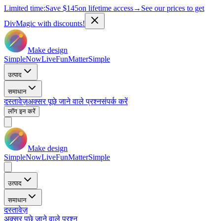
Limited time:
Save
$145
on lifetime access
→
See our prices to get
DivMagic with discounts!
Make design
Simple
Now
Live
Fun
Matter
Simple
उत्पाद
समाधान
दस्तावेज़
अक्सर पूछे जाने वाले प्रश्न
संपर्क करें
लॉग इन करें
Make design
Simple
Now
Live
Fun
Matter
Simple
उत्पाद
समाधान
दस्तावेज़
अक्सर पूछे जाने वाले प्रश्न