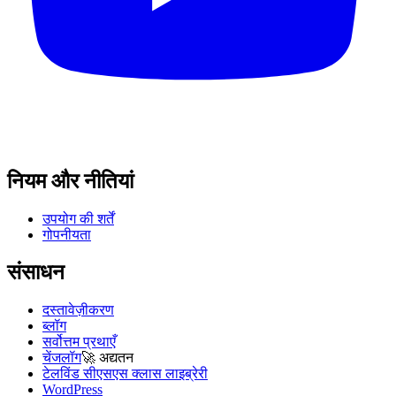
नियम और नीतियां
उपयोग की शर्तें
गोपनीयता
संसाधन
दस्तावेज़ीकरण
ब्लॉग
सर्वोत्तम प्रथाएँ
चेंजलॉग
🚀
अद्यतन
टेलविंड सीएसएस क्लास लाइब्रेरी
WordPress