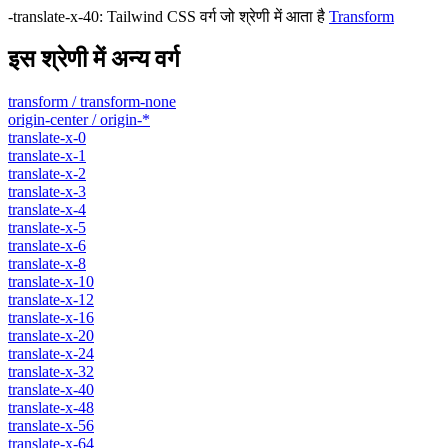
-translate-x-40
:
Tailwind CSS वर्ग जो श्रेणी में आता है
Transform
इस श्रेणी में अन्य वर्ग
transform / transform-none
origin-center / origin-*
translate-x-0
translate-x-1
translate-x-2
translate-x-3
translate-x-4
translate-x-5
translate-x-6
translate-x-8
translate-x-10
translate-x-12
translate-x-16
translate-x-20
translate-x-24
translate-x-32
translate-x-40
translate-x-48
translate-x-56
translate-x-64