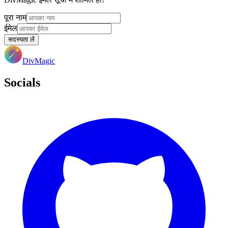
पूरा नाम
ईमेल
सदस्यता लें
DivMagic
Socials