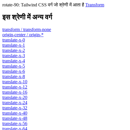
rotate-90
:
Tailwind CSS वर्ग जो श्रेणी में आता है
Transform
इस श्रेणी में अन्य वर्ग
transform / transform-none
origin-center / origin-*
translate-x-0
translate-x-1
translate-x-2
translate-x-3
translate-x-4
translate-x-5
translate-x-6
translate-x-8
translate-x-10
translate-x-12
translate-x-16
translate-x-20
translate-x-24
translate-x-32
translate-x-40
translate-x-48
translate-x-56
translate-x-64