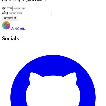
पूरा नाम
ईमेल
सदस्यता लें
DivMagic
Socials