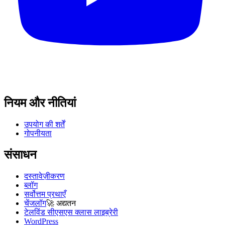
नियम और नीतियां
उपयोग की शर्तें
गोपनीयता
संसाधन
दस्तावेज़ीकरण
ब्लॉग
सर्वोत्तम प्रथाएँ
चेंजलॉग
🚀
अद्यतन
टेलविंड सीएसएस क्लास लाइब्रेरी
WordPress