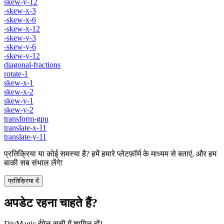
skew-y-12
-skew-x-3
-skew-x-6
-skew-x-12
-skew-y-3
-skew-y-6
-skew-y-12
diagonal-fractions
rotate-1
skew-x-1
skew-x-2
skew-y-1
skew-y-2
transform-gpu
translate-x-11
translate-y-11
प्रतिक्रिया या कोई समस्या है? हमें हमारे प्लेटफ़ॉर्म के माध्यम से बताएं, और हम
बाकी सब संभाल लेंगे!
प्रतिक्रिया दें
अपडेट रहना चाहते हैं?
DivMagic ईमेल सूची में शामिल हों!