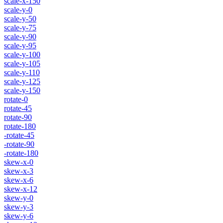
scale-x-150
scale-y-0
scale-y-50
scale-y-75
scale-y-90
scale-y-95
scale-y-100
scale-y-105
scale-y-110
scale-y-125
scale-y-150
rotate-0
rotate-45
rotate-90
rotate-180
-rotate-45
-rotate-90
-rotate-180
skew-x-0
skew-x-3
skew-x-6
skew-x-12
skew-y-0
skew-y-3
skew-y-6