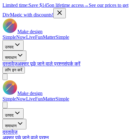
Limited time:
Save
$145
on lifetime access
→
See our prices to get
DivMagic with discounts!
Make design
Simple
Now
Live
Fun
Matter
Simple
उत्पाद
समाधान
दस्तावेज़
अक्सर पूछे जाने वाले प्रश्न
संपर्क करें
लॉग इन करें
Make design
Simple
Now
Live
Fun
Matter
Simple
उत्पाद
समाधान
दस्तावेज़
अक्सर पूछे जाने वाले प्रश्न