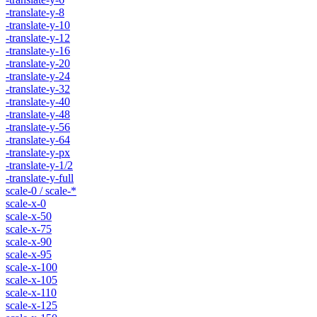
-translate-y-8
-translate-y-10
-translate-y-12
-translate-y-16
-translate-y-20
-translate-y-24
-translate-y-32
-translate-y-40
-translate-y-48
-translate-y-56
-translate-y-64
-translate-y-px
-translate-y-1/2
-translate-y-full
scale-0 / scale-*
scale-x-0
scale-x-50
scale-x-75
scale-x-90
scale-x-95
scale-x-100
scale-x-105
scale-x-110
scale-x-125