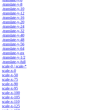
-translate-y-8
-translate-y-10
-translate-y-12
-translate-y-16
-translate-y-20
-translate-y-24
-translate-y-32
-translate-y-40
-translate-y-48
-translate-y-56
-translate-y-64
-translate-y-px
-translate-y-1/2
-translate-y-full
scale-0 / scale-*
scale-x-0
scale-x-50
scale-x-75
scale-x-90
scale-x-95
scale-x-100
scale-x-105
scale-x-110
scale-x-125