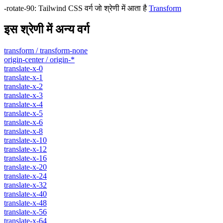
-rotate-90
:
Tailwind CSS वर्ग जो श्रेणी में आता है
Transform
इस श्रेणी में अन्य वर्ग
transform / transform-none
origin-center / origin-*
translate-x-0
translate-x-1
translate-x-2
translate-x-3
translate-x-4
translate-x-5
translate-x-6
translate-x-8
translate-x-10
translate-x-12
translate-x-16
translate-x-20
translate-x-24
translate-x-32
translate-x-40
translate-x-48
translate-x-56
translate-x-64