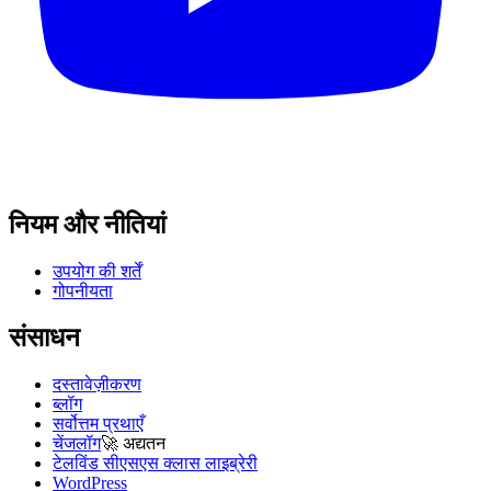
नियम और नीतियां
उपयोग की शर्तें
गोपनीयता
संसाधन
दस्तावेज़ीकरण
ब्लॉग
सर्वोत्तम प्रथाएँ
चेंजलॉग
🚀
अद्यतन
टेलविंड सीएसएस क्लास लाइब्रेरी
WordPress