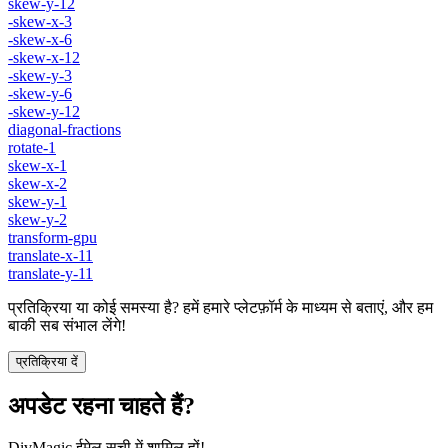
skew-y-12
-skew-x-3
-skew-x-6
-skew-x-12
-skew-y-3
-skew-y-6
-skew-y-12
diagonal-fractions
rotate-1
skew-x-1
skew-x-2
skew-y-1
skew-y-2
transform-gpu
translate-x-11
translate-y-11
प्रतिक्रिया या कोई समस्या है? हमें हमारे प्लेटफ़ॉर्म के माध्यम से बताएं, और हम
बाकी सब संभाल लेंगे!
प्रतिक्रिया दें
अपडेट रहना चाहते हैं?
DivMagic ईमेल सूची में शामिल हों!