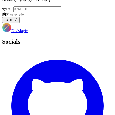
पूरा नाम
ईमेल
सदस्यता लें
DivMagic
Socials