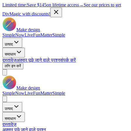
Limited time:
Save
$145
on lifetime access
→
See our prices to get
DivMagic with discounts!
Make design
Simple
Now
Live
Fun
Matter
Simple
उत्पाद
समाधान
दस्तावेज़
अक्सर पूछे जाने वाले प्रश्न
संपर्क करें
लॉग इन करें
Make design
Simple
Now
Live
Fun
Matter
Simple
उत्पाद
समाधान
दस्तावेज़
अक्सर पूछे जाने वाले प्रश्न