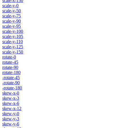
scale-x-150
scale-y-0
scale-y-50
scale-y-75
scale-y-90
scale-y-95
scale-y-100
scale-y-105
scale-y-110
scale-y-125
scale-y-150
rotate-0
rotate-45
rotate-90
rotate-180
-rotate-45
-rotate-90
-rotate-180
skew-x-0
skew-x-3
skew-x-6
skew-x-12
skew-y-0
skew-y-3
skew-y-6