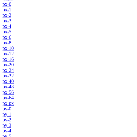
px-0
px-1
px-2
px-3
px-4
px-5
px-6
px-8
px-10
px-12
px-16
px-20
px-24
px-32
px-40
px-48
px-56
px-64
px-px
py-0
py-1
py-2
py-3
py-4
py-5