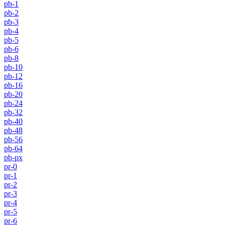
pb-1
pb-2
pb-3
pb-4
pb-5
pb-6
pb-8
pb-10
pb-12
pb-16
pb-20
pb-24
pb-32
pb-40
pb-48
pb-56
pb-64
pb-px
pr-0
pr-1
pr-2
pr-3
pr-4
pr-5
pr-6