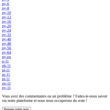
py-6
py-8
py-10
py-12
py-16
py-20
py-24
py-32
py-40
py-48
py-56
py-64
py-px
p-11
pb-11
pl-11
pr-11
pt-11
px-11
py-11
Vous avez des commentaires ou un problème ? Faites-le-nous savoir
via notre plateforme et nous nous occuperons du reste !
Donner votre avis