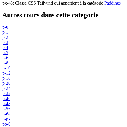
px-48
:
Classe CSS Tailwind qui appartient à la catégorie
Paddings
Autres cours dans cette catégorie
p-0
p-1
p-2
p-3
p-4
p-5
p-6
p-8
p-10
p-12
p-16
p-20
p-24
p-32
p-40
p-48
p-56
p-64
p-px
pb-0