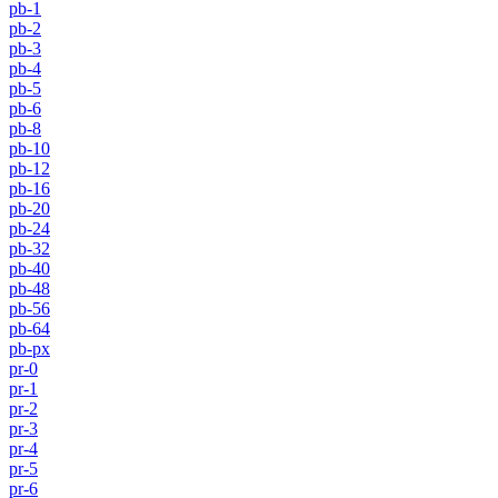
pb-1
pb-2
pb-3
pb-4
pb-5
pb-6
pb-8
pb-10
pb-12
pb-16
pb-20
pb-24
pb-32
pb-40
pb-48
pb-56
pb-64
pb-px
pr-0
pr-1
pr-2
pr-3
pr-4
pr-5
pr-6