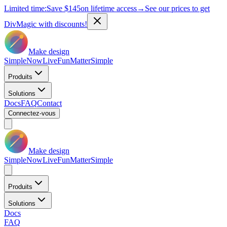
Limited time:
Save
$145
on lifetime access
→
See our prices to get
DivMagic with discounts!
Make design
Simple
Now
Live
Fun
Matter
Simple
Produits
Solutions
Docs
FAQ
Contact
Connectez-vous
Make design
Simple
Now
Live
Fun
Matter
Simple
Produits
Solutions
Docs
FAQ