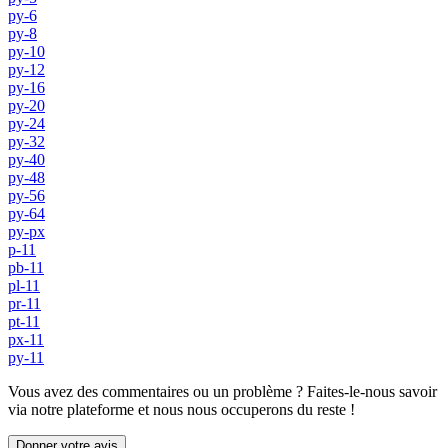
py-6
py-8
py-10
py-12
py-16
py-20
py-24
py-32
py-40
py-48
py-56
py-64
py-px
p-11
pb-11
pl-11
pr-11
pt-11
px-11
py-11
Vous avez des commentaires ou un problème ? Faites-le-nous savoir
via notre plateforme et nous nous occuperons du reste !
Donner votre avis