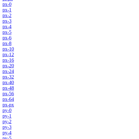
px-0
px-1
px-2
px-3
px-4
px-5
px-6
px-8
px-10
px-12
px-16
px-20
px-24
px-32
px-40
px-48
px-56
px-64
px-px
py-0
py-1
py-2
py-3
py-4
py-5