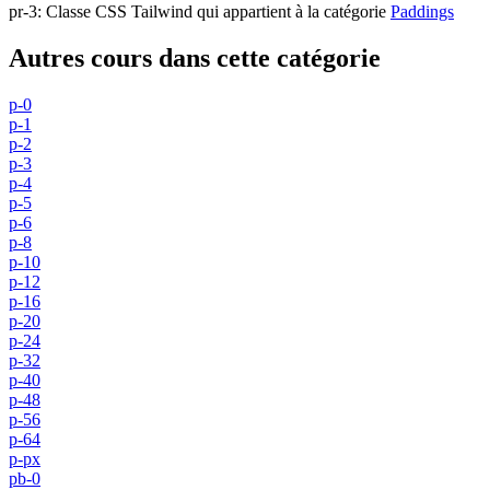
pr-3
:
Classe CSS Tailwind qui appartient à la catégorie
Paddings
Autres cours dans cette catégorie
p-0
p-1
p-2
p-3
p-4
p-5
p-6
p-8
p-10
p-12
p-16
p-20
p-24
p-32
p-40
p-48
p-56
p-64
p-px
pb-0