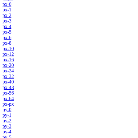
px-0
px-1
px-2
px-3
px-4
px-5
px-6
px-8
px-10
px-12
px-16
px-20
px-24
px-32
px-40
px-48
px-56
px-64
px-px
py-0
py-1
py-2
py-3
py-4
py-5