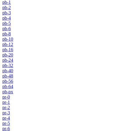
pb-1
pb-2
pb-3
pb-4
pb-5
pb-6
pb-8
pb-10
pb-12
pb-16
pb-20
pb-24
pb-32
pb-40
pb-48
pb-56
pb-64
pb-px
pr-0
pr-1
pr-2
pr-3
pr-4
pr-5
pr-6