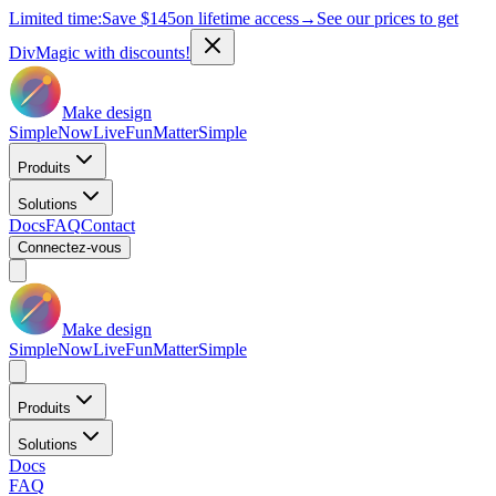
Limited time:
Save
$145
on lifetime access
→
See our prices to get
DivMagic with discounts!
Make design
Simple
Now
Live
Fun
Matter
Simple
Produits
Solutions
Docs
FAQ
Contact
Connectez-vous
Make design
Simple
Now
Live
Fun
Matter
Simple
Produits
Solutions
Docs
FAQ