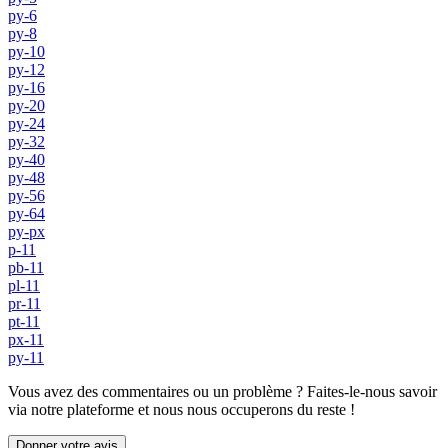
py-6
py-8
py-10
py-12
py-16
py-20
py-24
py-32
py-40
py-48
py-56
py-64
py-px
p-11
pb-11
pl-11
pr-11
pt-11
px-11
py-11
Vous avez des commentaires ou un problème ? Faites-le-nous savoir
via notre plateforme et nous nous occuperons du reste !
Donner votre avis