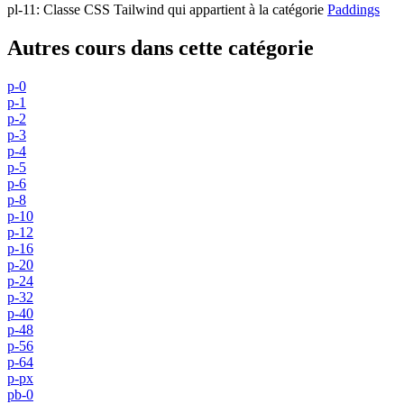
pl-11
:
Classe CSS Tailwind qui appartient à la catégorie
Paddings
Autres cours dans cette catégorie
p-0
p-1
p-2
p-3
p-4
p-5
p-6
p-8
p-10
p-12
p-16
p-20
p-24
p-32
p-40
p-48
p-56
p-64
p-px
pb-0