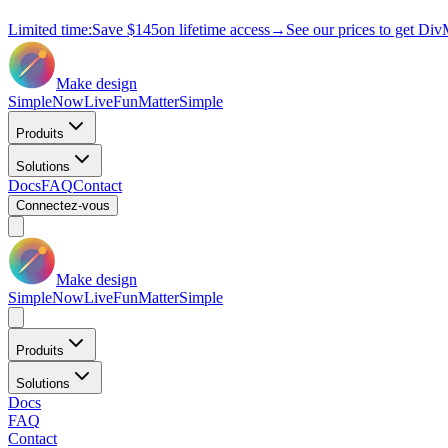
Limited time:
Save
$145
on lifetime access
→
See our prices to get Div
Make design
Simple
Now
Live
Fun
Matter
Simple
Produits
Solutions
Docs
FAQ
Contact
Connectez-vous
Make design
Simple
Now
Live
Fun
Matter
Simple
Produits
Solutions
Docs
FAQ
Contact