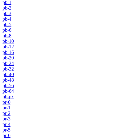
pb-1
pb-2
pb-3
pb-4
pb-5
pb-6
pb-8
pb-10
pb-12
pb-16
pb-20
pb-24
pb-32
pb-40
pb-48
pb-56
pb-64
pb-px
pr-0
pr-1
pr-2
pr-3
pr-4
pr-5
pr-6