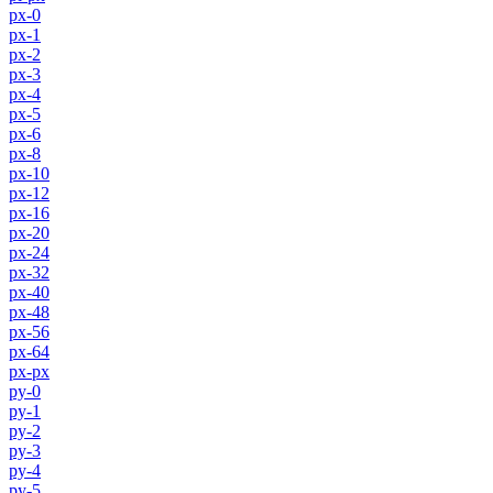
px-0
px-1
px-2
px-3
px-4
px-5
px-6
px-8
px-10
px-12
px-16
px-20
px-24
px-32
px-40
px-48
px-56
px-64
px-px
py-0
py-1
py-2
py-3
py-4
py-5