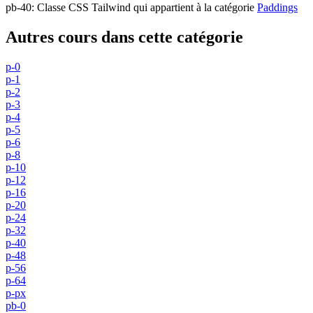
pb-40
:
Classe CSS Tailwind qui appartient à la catégorie
Paddings
Autres cours dans cette catégorie
p-0
p-1
p-2
p-3
p-4
p-5
p-6
p-8
p-10
p-12
p-16
p-20
p-24
p-32
p-40
p-48
p-56
p-64
p-px
pb-0