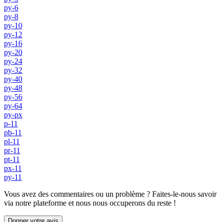
py-6
py-8
py-10
py-12
py-16
py-20
py-24
py-32
py-40
py-48
py-56
py-64
py-px
p-11
pb-11
pl-11
pr-11
pt-11
px-11
py-11
Vous avez des commentaires ou un problème ? Faites-le-nous savoir
via notre plateforme et nous nous occuperons du reste !
Donner votre avis