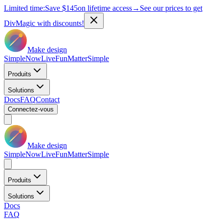
Limited time:
Save
$145
on lifetime access
→
See our prices to get
DivMagic with discounts!
Make design
Simple
Now
Live
Fun
Matter
Simple
Produits
Solutions
Docs
FAQ
Contact
Connectez-vous
Make design
Simple
Now
Live
Fun
Matter
Simple
Produits
Solutions
Docs
FAQ