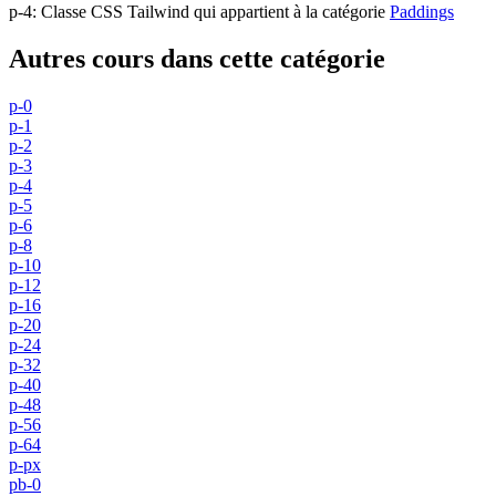
p-4
:
Classe CSS Tailwind qui appartient à la catégorie
Paddings
Autres cours dans cette catégorie
p-0
p-1
p-2
p-3
p-4
p-5
p-6
p-8
p-10
p-12
p-16
p-20
p-24
p-32
p-40
p-48
p-56
p-64
p-px
pb-0