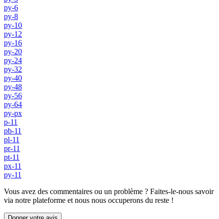
py-6
py-8
py-10
py-12
py-16
py-20
py-24
py-32
py-40
py-48
py-56
py-64
py-px
p-11
pb-11
pl-11
pr-11
pt-11
px-11
py-11
Vous avez des commentaires ou un problème ? Faites-le-nous savoir
via notre plateforme et nous nous occuperons du reste !
Donner votre avis