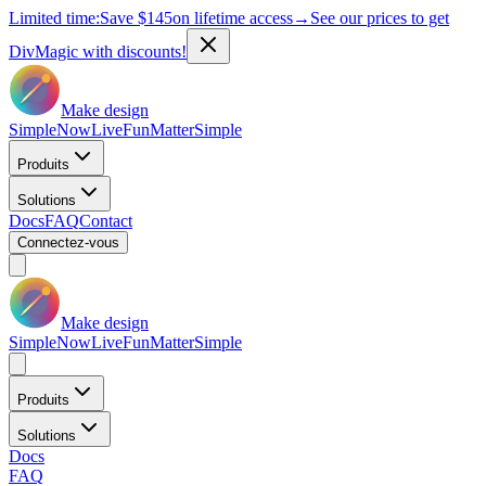
Limited time:
Save
$145
on lifetime access
→
See our prices to get
DivMagic with discounts!
Make design
Simple
Now
Live
Fun
Matter
Simple
Produits
Solutions
Docs
FAQ
Contact
Connectez-vous
Make design
Simple
Now
Live
Fun
Matter
Simple
Produits
Solutions
Docs
FAQ