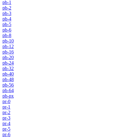
pb-1
pb-2
pb-3
pb-4
pb-5
pb-6
pb-8
pb-10
pb-12
pb-16
pb-20
pb-24
pb-32
pb-40
pb-48
pb-56
pb-64
pb-px
pr-0
pr-1
pr-2
pr-3
pr-4
pr-5
pr-6