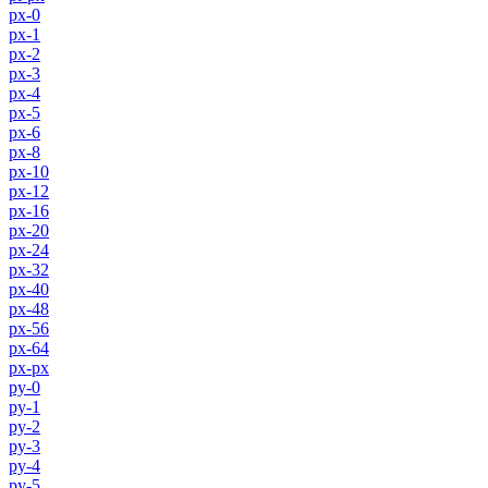
px-0
px-1
px-2
px-3
px-4
px-5
px-6
px-8
px-10
px-12
px-16
px-20
px-24
px-32
px-40
px-48
px-56
px-64
px-px
py-0
py-1
py-2
py-3
py-4
py-5