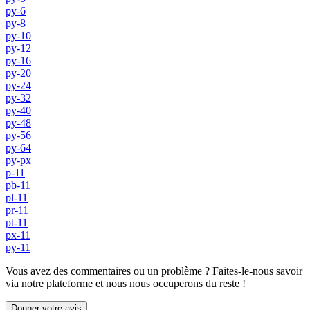
py-6
py-8
py-10
py-12
py-16
py-20
py-24
py-32
py-40
py-48
py-56
py-64
py-px
p-11
pb-11
pl-11
pr-11
pt-11
px-11
py-11
Vous avez des commentaires ou un problème ? Faites-le-nous savoir
via notre plateforme et nous nous occuperons du reste !
Donner votre avis