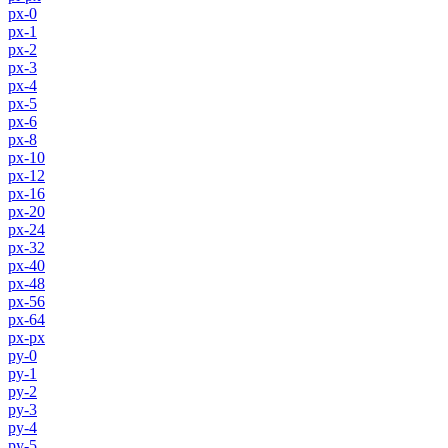
px-0
px-1
px-2
px-3
px-4
px-5
px-6
px-8
px-10
px-12
px-16
px-20
px-24
px-32
px-40
px-48
px-56
px-64
px-px
py-0
py-1
py-2
py-3
py-4
py-5