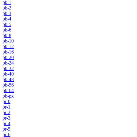
pb-1
pb-2
pb-3
pb-4
pb-5
pb-6
pb-8
pb-10
pb-12
pb-16
pb-20
pb-24
pb-32
pb-40
pb-48
pb-56
pb-64
pb-px
pr-0
pr-1
pr-2
pr-3
pr-4
pr-5
pr-6