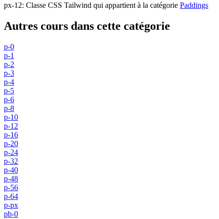
px-12
:
Classe CSS Tailwind qui appartient à la catégorie
Paddings
Autres cours dans cette catégorie
p-0
p-1
p-2
p-3
p-4
p-5
p-6
p-8
p-10
p-12
p-16
p-20
p-24
p-32
p-40
p-48
p-56
p-64
p-px
pb-0