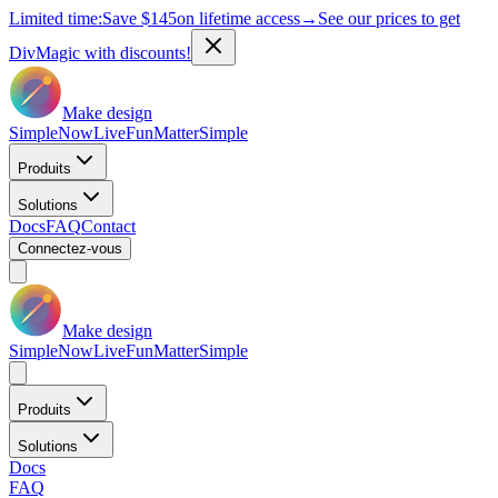
Limited time:
Save
$145
on lifetime access
→
See our prices to get
DivMagic with discounts!
Make design
Simple
Now
Live
Fun
Matter
Simple
Produits
Solutions
Docs
FAQ
Contact
Connectez-vous
Make design
Simple
Now
Live
Fun
Matter
Simple
Produits
Solutions
Docs
FAQ