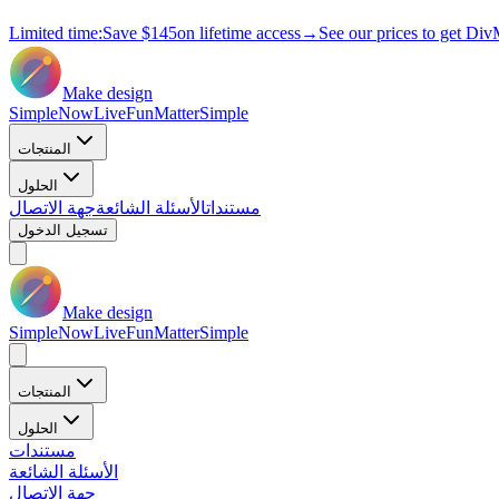
Limited time:
Save
$145
on lifetime access
→
See our prices to get Div
Make design
Simple
Now
Live
Fun
Matter
Simple
المنتجات
الحلول
مستندات
الأسئلة الشائعة
جهة الاتصال
تسجيل الدخول
Make design
Simple
Now
Live
Fun
Matter
Simple
المنتجات
الحلول
مستندات
الأسئلة الشائعة
جهة الاتصال